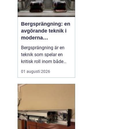
Bergsprängning: en
avgörande teknik i
moderna
byggprojekt
Bergsprängning är en
teknik som spelar en
kritisk roll inom både
byggnads- och
01 augusti 2026
infrastrukturutveckling.
Genom att använda
kontrollerade
explosioner kan
bergsmaterial brytas
ned, vilket möjliggör
byggnation där natu...