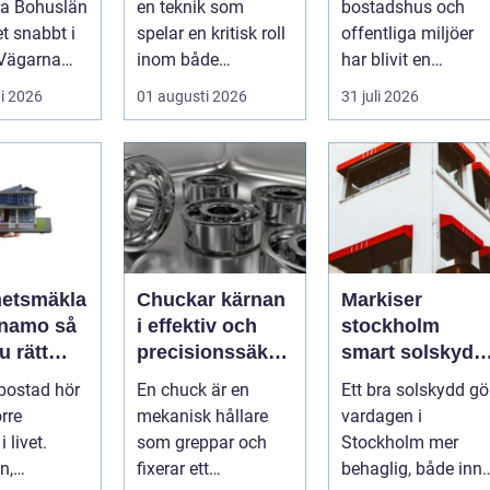
ra Bohuslän
en teknik som
bostadshus och
entréer
t snabbt i
spelar en kritisk roll
offentliga miljöer
Vägarna
inom både
har blivit en
are,
byggnads- och
självklar del av en
i 2026
01 augusti 2026
31 juli 2026
ar ...
infra...
modern fastighet...
hetsmäkla
Chuckar kärnan
Markiser
namo så
i effektiv och
stockholm
u rätt
precisionssäker
smart solskydd
 för din
uppspänning
för stadsliv och
 bostad hör
En chuck är en
Ett bra solskydd gö
saffär
uteplatser
örre
mekanisk hållare
vardagen i
 livet.
som greppar och
Stockholm mer
n,
fixerar ett
behaglig, både inn