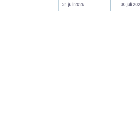
kablar och sätta
känslorn
31 juli 2026
30 juli 20
upp uttag. I
vardagen
Stockholms s...
i en...