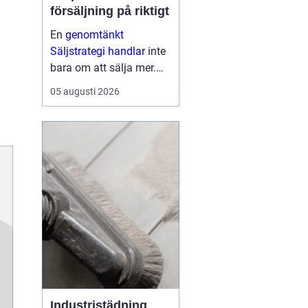
försäljning på riktigt
En
genomtänkt
Säljstrategi handlar
inte
bara om att sälja mer.
Den handlar om att sälja
05 augusti 2026
rätt saker, till rätt kunder,
på rätt sätt med
lönsamhet och
långsiktiga relationer
som mål. När företag ...
Industristädning