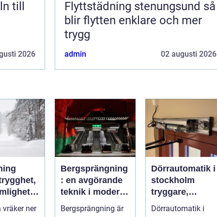
Flyttstädning stenungsund så
blir flytten enklare och mer
trygg
gusti 2026
admin
02 augusti 2026
ning
Bergsprängning
Dörrautomatik i
: en avgörande
stockholm
mlighet
teknik i moderna
tryggare,
ndre
byggprojekt
smidigare och
 vräker ner
Bergsprängning är
Dörrautomatik i
i vintern
mer tillgängliga