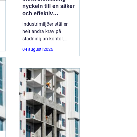
nyckeln till en säker
och effektiv
arbetsplats
Industrimiljöer ställer
helt andra krav på
städning än kontor,
butiker eller hem. Tunga
04 augusti 2026
maskiner,
produktionslinor,
kemikalier, damm och
spill gör att renhållning
blir en fråga om både
säkerhet, kvalitet och
ekonomi. Genomtänkt
och professionell