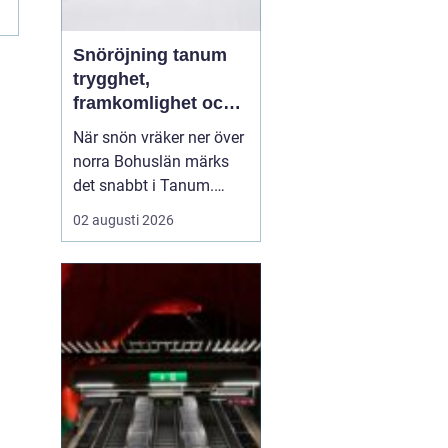
Snöröjning tanum
trygghet,
framkomlighet och
mindre stress i
När snön vräker ner över
vintern
norra Bohuslän märks
det snabbt i Tanum.
Vägarna blir smalare,
02 augusti 2026
parkeringar fylls igen
och uppfarter förvandlas
till tunga snövallar. För
privatpersoner,
bostadsrättsföreningar
och företag kan snön bli
en säkerhetsrisk och en
...