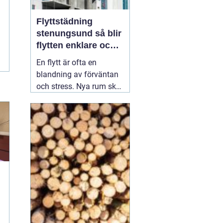
Flyttstädning
stenungsund så blir
flytten enklare och
mer trygg
En flytt är ofta en
blandning av förväntan
och stress. Nya rum ska
inredas, adress ska
ändras, avtal sägas upp
och tecknas. Mitt i allt
detta dyker en fråga upp:
vem ska ta hand om
städningen av den
gamla bostaden?
Många som söker
02
augusti 2026