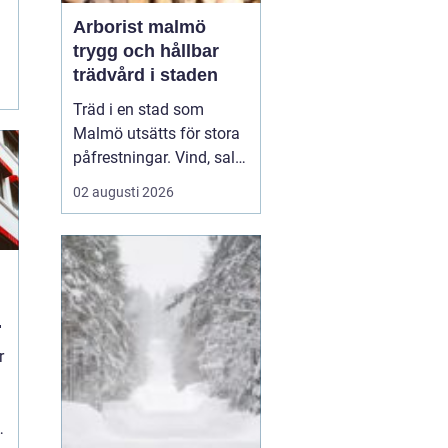
Arborist malmö
trygg och hållbar
trädvård i staden
Träd i en stad som
Malmö utsätts för stora
påfrestningar. Vind, salt,
torka, markarbeten och
02 augusti 2026
byggprojekt gör att
många träd behöver mer
omsorg än i en
skogsmiljö.
En Arborist
Malmö arb...
r
e