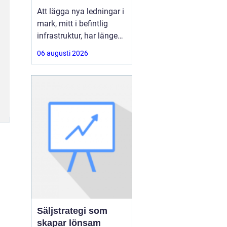
ledningar utan
Att lägga nya ledningar i
schakt
mark, mitt i befintlig
infrastruktur, har länge
varit förknippat med
06 augusti 2026
stora schakter,
avstängda vägar och
störningar för både trafik
och boende.
Med Styrd
Borrning går
Säljstrategi som
skapar lönsam