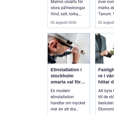
Malmö utsätts för
över nor
stora påfrestningar.
märks de
Vind, salt, torka,
Tanum. 
markarbeten och
blir smal
02 augusti 2026
02 august
byggpro...
parkering
Elinstallation i
Fastig
stockholm
re i vär
smarta val för
hittar d
säkra och
partner
En modern
Att byta
energieffektiva
bostad
elinstallation
till de st
fastigheter
handlar om mycket
besluten i
mer än att dra
Ekonomi