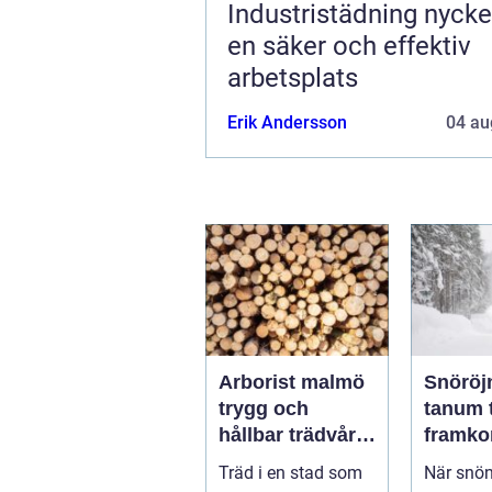
Industristädning nyckeln till
en säker och effektiv
arbetsplats
Erik Andersson
04 au
Arborist malmö
Snöröj
trygg och
tanum trygghet,
hållbar trädvård
framko
i staden
och mi
Träd i en stad som
När snön
stress 