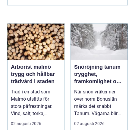
När linje...
Arborist malmö
Snöröjning tanum
trygg och hållbar
trygghet,
trädvård i staden
framkomlighet och
mindre stress i
Träd i en stad som
När snön vräker ner
vintern
Malmö utsätts för
över norra Bohuslän
stora påfrestningar.
märks det snabbt i
Vind, salt, torka,
Tanum. Vägarna blir
markarbeten och
smalare, parkeringar ...
02 augusti 2026
02 augusti 2026
byggpro...