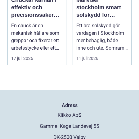
Chuckar kärnan i
Markiser
effektiv och
stockholm smart
precisionssäker
solskydd för
uppspänning
stadsliv och
En chuck är en
Ett bra solskydd gör
uteplatser
mekanisk hållare som
vardagen i Stockholm
greppar och fixerar ett
mer behaglig, både
arbetsstycke eller ett
inne och ute. Somrarna
verktyg, oftast i...
kan vara varma, ...
17 juli 2026
11 juli 2026
Adress