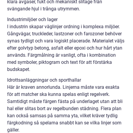
klara avgaser, fukt och mekaniskt slitage från
svängande hjul i trånga utrymmen.
Industrimiljöer och lager
I industrin skapar väglinjer ordning i komplexa miljöer.
Gångvägar, truckleder, lastzoner och farozoner behöver
synas tydligt och vara logiskt placerade. Materialet väljs
efter golvtyp betong, asfalt eller epoxi och hur hårt ytan
används. Färgmålning är vanligt, ofta i kombination
med symboler, piktogram och text för att förstärka
budskapet.
Idrottsanläggningar och sporthallar
Här är kraven annorlunda. Linjerna måste vara exakta
för att matcher ska kunna spelas enligt regelverk.
Samtidigt måste färgen fästa på underlaget utan att bli
hal eller slitas bort av regelbunden städning. Flera plan
kan också samsas på samma yta, vilket kräver tydlig
färgkodning så spelarna snabbt kan se vilka linjer som
gäller.