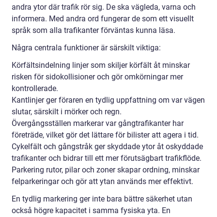
andra ytor där trafik rör sig. De ska vägleda, varna och
informera. Med andra ord fungerar de som ett visuellt
språk som alla trafikanter förväntas kunna läsa.
Några centrala funktioner är särskilt viktiga:
Körfältsindelning linjer som skiljer körfält åt minskar
risken för sidokollisioner och gör omkörningar mer
kontrollerade.
Kantlinjer ger föraren en tydlig uppfattning om var vägen
slutar, särskilt i mörker och regn.
Övergångsställen markerar var gångtrafikanter har
företräde, vilket gör det lättare för bilister att agera i tid.
Cykelfält och gångstråk ger skyddade ytor åt oskyddade
trafikanter och bidrar till ett mer förutsägbart trafikflöde.
Parkering rutor, pilar och zoner skapar ordning, minskar
felparkeringar och gör att ytan används mer effektivt.
En tydlig markering ger inte bara bättre säkerhet utan
också högre kapacitet i samma fysiska yta. En