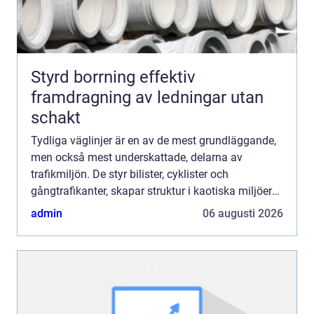
Styrd borrning effektiv
framdragning av ledningar utan
schakt
Tydliga väglinjer är en av de mest grundläggande,
men också mest underskattade, delarna av
trafikmiljön. De styr bilister, cyklister och
gångtrafikanter, skapar struktur i kaotiska miljöer
och hjälper alla att fatta snabba och säkra beslut.
admin
06 augusti 2026
När linje...