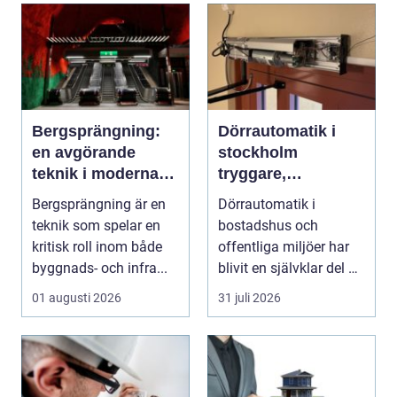
Bergsprängning:
Dörrautomatik i
en avgörande
stockholm
teknik i moderna
tryggare,
byggprojekt
smidigare och mer
Bergsprängning är en
Dörrautomatik i
tillgängliga entréer
teknik som spelar en
bostadshus och
kritisk roll inom både
offentliga miljöer har
byggnads- och infra...
blivit en självklar del av
en modern fastighet...
01 augusti 2026
31 juli 2026