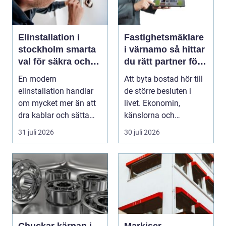
Elinstallation i
Fastighetsmäklare
stockholm smarta
i värnamo så hittar
val för säkra och
du rätt partner för
energieffektiva
din bostadsaffär
En modern
Att byta bostad hör till
fastigheter
elinstallation handlar
de större besluten i
om mycket mer än att
livet. Ekonomin,
dra kablar och sätta
känslorna och
upp uttag. I
vardagen vävs ihop i
31 juli 2026
30 juli 2026
Stockholms s...
en...