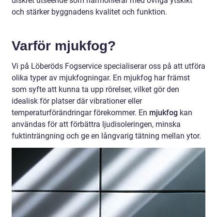
diskret utseende som harmonierar med övriga ytskikt
och stärker byggnadens kvalitet och funktion.
Varför
mjukfog
?
Vi på Löberöds Fogservice specialiserar oss på att utföra
olika typer av mjukfogningar. En mjukfog har främst
som syfte att kunna ta upp rörelser, vilket gör den
idealisk för platser där vibrationer eller
temperaturförändringar förekommer. En
mjukfog
kan
användas för att förbättra ljudisoleringen, minska
fuktinträngning och ge en långvarig tätning mellan ytor.