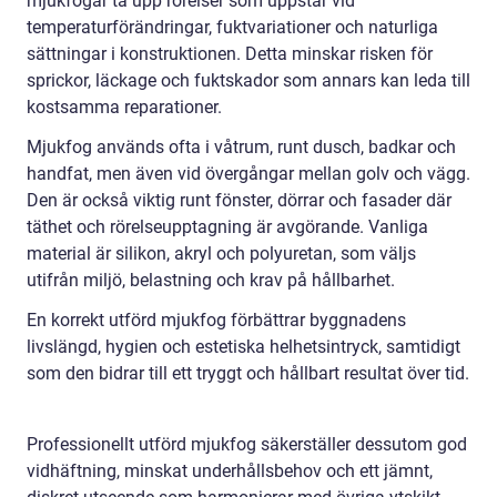
mjukfogar ta upp rörelser som uppstår vid
temperaturförändringar, fuktvariationer och naturliga
sättningar i konstruktionen. Detta minskar risken för
sprickor, läckage och fuktskador som annars kan leda till
kostsamma reparationer.
Mjukfog används ofta i våtrum, runt dusch, badkar och
handfat, men även vid övergångar mellan golv och vägg.
Den är också viktig runt fönster, dörrar och fasader där
täthet och rörelseupptagning är avgörande. Vanliga
material är silikon, akryl och polyuretan, som väljs
utifrån miljö, belastning och krav på hållbarhet.
En korrekt utförd mjukfog förbättrar byggnadens
livslängd, hygien och estetiska helhetsintryck, samtidigt
som den bidrar till ett tryggt och hållbart resultat över tid.
Professionellt utförd mjukfog säkerställer dessutom god
vidhäftning, minskat underhållsbehov och ett jämnt,