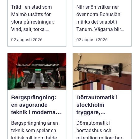
mindre stress i
Träd i en stad som
När snön vräker ner
vintern
Malmö utsätts för
över norra Bohuslän
stora påfrestningar.
märks det snabbt i
Vind, salt, torka,
Tanum. Vägarna blir
markarbeten och
smalare, parkeringar ...
02 augusti 2026
02 augusti 2026
byggpro...
Bergsprängning:
Dörrautomatik i
en avgörande
stockholm
teknik i moderna
tryggare,
byggprojekt
smidigare och mer
Bergsprängning är en
Dörrautomatik i
tillgängliga entréer
teknik som spelar en
bostadshus och
kritisk roll inom både
offentliga miljöer har