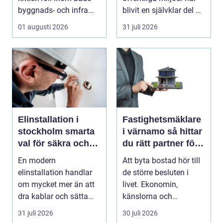
byggnads- och infra...
blivit en självklar del av
en modern fastighet...
01 augusti 2026
31 juli 2026
Elinstallation i
Fastighetsmäklare
stockholm smarta
i värnamo så hittar
val för säkra och
du rätt partner för
energieffektiva
din bostadsaffär
En modern
Att byta bostad hör till
fastigheter
elinstallation handlar
de större besluten i
om mycket mer än att
livet. Ekonomin,
dra kablar och sätta
känslorna och
upp uttag. I
vardagen vävs ihop i
31 juli 2026
30 juli 2026
Stockholms s...
en...