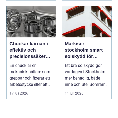
Chuckar kärnan i
Markiser
effektiv och
stockholm smart
precisionssäker
solskydd för
uppspänning
stadsliv och
En chuck är en
Ett bra solskydd gör
uteplatser
mekanisk hållare som
vardagen i Stockholm
greppar och fixerar ett
mer behaglig, både
arbetsstycke eller ett
inne och ute. Somrarna
verktyg, oftast i...
kan vara varma, ...
17 juli 2026
11 juli 2026