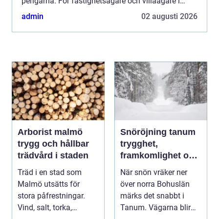
pengarna. För fastighetsägare och villaägare i
Malmö blir frågan allt mer aktuell när energipriser
admin
02 augusti 2026
svänger, kl...
Arborist malmö
Snöröjning tanum
trygg och hållbar
trygghet,
trädvård i staden
framkomlighet och
mindre stress i
Träd i en stad som
När snön vräker ner
vintern
Malmö utsätts för
över norra Bohuslän
stora påfrestningar.
märks det snabbt i
Vind, salt, torka,
Tanum. Vägarna blir