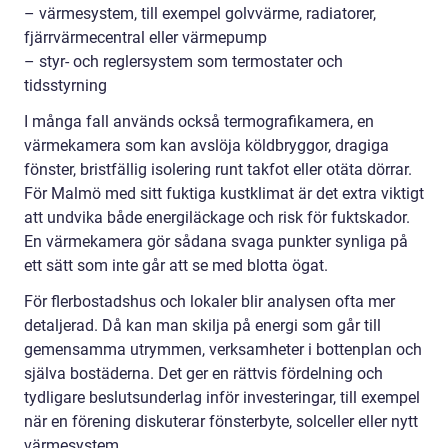
– värmesystem, till exempel golvvärme, radiatorer,
fjärrvärmecentral eller värmepump
– styr- och reglersystem som termostater och
tidsstyrning
I många fall används också termografikamera, en
värmekamera som kan avslöja köldbryggor, dragiga
fönster, bristfällig isolering runt takfot eller otäta dörrar.
För Malmö med sitt fuktiga kustklimat är det extra viktigt
att undvika både energiläckage och risk för fuktskador.
En värmekamera gör sådana svaga punkter synliga på
ett sätt som inte går att se med blotta ögat.
För flerbostadshus och lokaler blir analysen ofta mer
detaljerad. Då kan man skilja på energi som går till
gemensamma utrymmen, verksamheter i bottenplan och
själva bostäderna. Det ger en rättvis fördelning och
tydligare beslutsunderlag inför investeringar, till exempel
när en förening diskuterar fönsterbyte, solceller eller nytt
värmesystem.