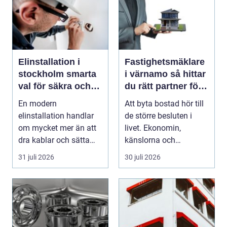
Elinstallation i
Fastighetsmäklare
stockholm smarta
i värnamo så hittar
val för säkra och
du rätt partner för
energieffektiva
din bostadsaffär
En modern
Att byta bostad hör till
fastigheter
elinstallation handlar
de större besluten i
om mycket mer än att
livet. Ekonomin,
dra kablar och sätta
känslorna och
upp uttag. I
vardagen vävs ihop i
31 juli 2026
30 juli 2026
Stockholms s...
en...