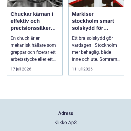
Chuckar kärnan i
Markiser
effektiv och
stockholm smart
precisionssäker
solskydd för
uppspänning
stadsliv och
En chuck är en
Ett bra solskydd gör
uteplatser
mekanisk hållare som
vardagen i Stockholm
greppar och fixerar ett
mer behaglig, både
arbetsstycke eller ett
inne och ute. Somrarna
verktyg, oftast i...
kan vara varma, ...
17 juli 2026
11 juli 2026
Adress