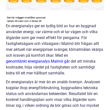
En energianalys ger en tydlig bild av hur en byggnad
använder energi, var värme och el tar vägen och vilka
åtgärder som ger mest effekt för pengarna. För
fastighetsägare och villaägare i Malmö blir frågan allt
mer aktuell när energipriser svänger, klimatmålen skärps
och kraven på komfort ökar. Med en
genomtänkt energianalys Malmö går
det att minska
kostnader, höja värdet på fastigheten och samtidigt
bidra till ett mer hållbart samhälle.
En energianalys är mer än en snabb översyn. Analysen
kopplar ihop energiförbrukning, byggnadens tekniska
status och användarnas beteenden. Resultatet blir en
konkret handlingsplan som visar vilka åtgärder som
lönar sig, i vilken ordning de bör göras och hur mycket