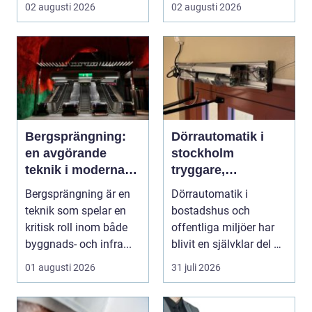
markarbeten och
smalare, parkeringar ...
02 augusti 2026
02 augusti 2026
byggpro...
Bergsprängning:
Dörrautomatik i
en avgörande
stockholm
teknik i moderna
tryggare,
byggprojekt
smidigare och mer
Bergsprängning är en
Dörrautomatik i
tillgängliga entréer
teknik som spelar en
bostadshus och
kritisk roll inom både
offentliga miljöer har
byggnads- och infra...
blivit en självklar del av
en modern fastighet...
01 augusti 2026
31 juli 2026