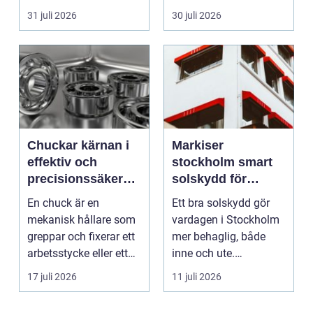
upp uttag. I
vardagen vävs ihop i
31 juli 2026
30 juli 2026
Stockholms s...
en...
Chuckar kärnan i
Markiser
effektiv och
stockholm smart
precisionssäker
solskydd för
uppspänning
stadsliv och
En chuck är en
Ett bra solskydd gör
uteplatser
mekanisk hållare som
vardagen i Stockholm
greppar och fixerar ett
mer behaglig, både
arbetsstycke eller ett
inne och ute.
verktyg, oftast i...
Somrarna kan vara
17 juli 2026
11 juli 2026
varma, ...