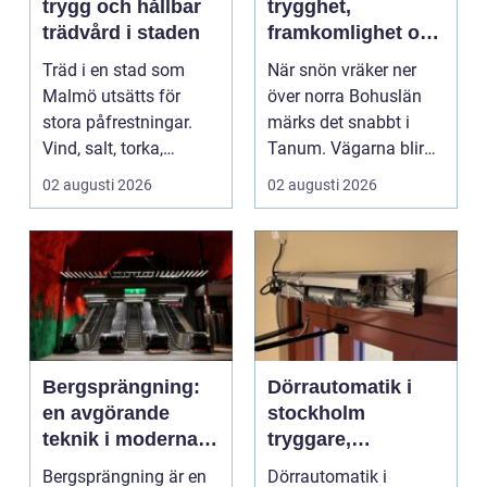
trygg och hållbar
trygghet,
trädvård i staden
framkomlighet och
mindre stress i
Träd i en stad som
När snön vräker ner
vintern
Malmö utsätts för
över norra Bohuslän
stora påfrestningar.
märks det snabbt i
Vind, salt, torka,
Tanum. Vägarna blir
markarbeten och
smalare, parkeringar ...
02 augusti 2026
02 augusti 2026
byggpro...
Bergsprängning:
Dörrautomatik i
en avgörande
stockholm
teknik i moderna
tryggare,
byggprojekt
smidigare och mer
Bergsprängning är en
Dörrautomatik i