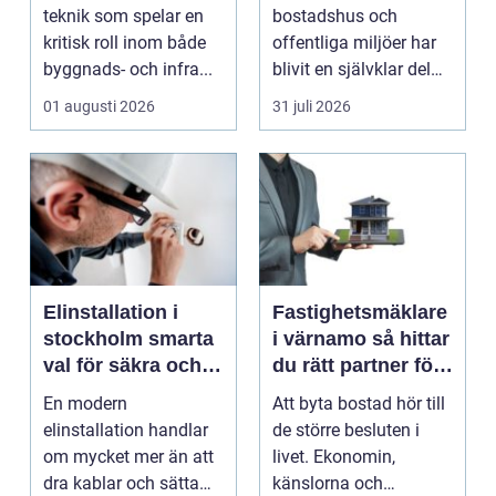
tillgängliga entréer
teknik som spelar en
bostadshus och
kritisk roll inom både
offentliga miljöer har
byggnads- och infra...
blivit en självklar del
av en modern
01 augusti 2026
31 juli 2026
fastighet...
Elinstallation i
Fastighetsmäklare
stockholm smarta
i värnamo så hittar
val för säkra och
du rätt partner för
energieffektiva
din bostadsaffär
En modern
Att byta bostad hör till
fastigheter
elinstallation handlar
de större besluten i
om mycket mer än att
livet. Ekonomin,
dra kablar och sätta
känslorna och