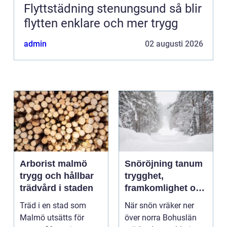
Flyttstädning stenungsund så blir
flytten enklare och mer trygg
admin
02 augusti 2026
Arborist malmö
Snöröjning tanum
trygg och hållbar
trygghet,
trädvård i staden
framkomlighet och
mindre stress i
Träd i en stad som
När snön vräker ner
vintern
Malmö utsätts för
över norra Bohuslän