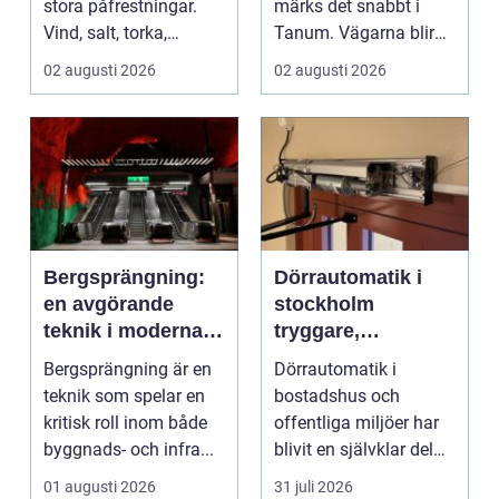
stora påfrestningar.
märks det snabbt i
Vind, salt, torka,
Tanum. Vägarna blir
markarbeten och
smalare, parkeringar ...
02 augusti 2026
02 augusti 2026
byggpro...
Bergsprängning:
Dörrautomatik i
en avgörande
stockholm
teknik i moderna
tryggare,
byggprojekt
smidigare och mer
Bergsprängning är en
Dörrautomatik i
tillgängliga entréer
teknik som spelar en
bostadshus och
kritisk roll inom både
offentliga miljöer har
byggnads- och infra...
blivit en självklar del
av en modern
01 augusti 2026
31 juli 2026