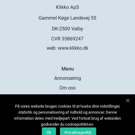
web:
www.klikko.dk
Menu
Annonsering
Om oss
Cookies
På vores website bruges cookies til at huske dine indstillinger,
Kontakta oss
statistik og personalisering af indhold og annoncer. Denne
Sitemap
information deles med tredjepart. Ved fortsat brug af websiden
godkender du cookiepolitikken.
Ok
Privatlivspolitik