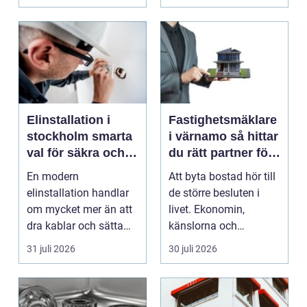
fastighet...
Elinstallation i
Fastighetsmäklare
stockholm smarta
i värnamo så hittar
val för säkra och
du rätt partner för
energieffektiva
din bostadsaffär
En modern
Att byta bostad hör till
fastigheter
elinstallation handlar
de större besluten i
om mycket mer än att
livet. Ekonomin,
dra kablar och sätta
känslorna och
upp uttag. I
vardagen vävs ihop i
31 juli 2026
30 juli 2026
Stockholms s...
en...