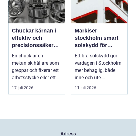
Chuckar kärnan i
Markiser
effektiv och
stockholm smart
precisionssäker
solskydd för
uppspänning
stadsliv och
En chuck är en
Ett bra solskydd gör
uteplatser
mekanisk hållare som
vardagen i Stockholm
greppar och fixerar ett
mer behaglig, både
arbetsstycke eller ett
inne och ute.
verktyg, oftast i...
Somrarna kan vara
17 juli 2026
11 juli 2026
varma, ...
Adress