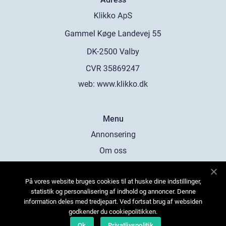
web:
www.klikko.dk
Menu
Annonsering
Om oss
Cookies
På vores website bruges cookies til at huske dine indstillinger,
Kontakta oss
statistik og personalisering af indhold og annoncer. Denne
Sitemap
information deles med tredjepart. Ved fortsat brug af websiden
godkender du cookiepolitikken.
Ok
Privatlivspolitik