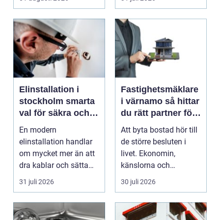
fastighet...
Elinstallation i
Fastighetsmäklare
stockholm smarta
i värnamo så hittar
val för säkra och
du rätt partner för
energieffektiva
din bostadsaffär
En modern
Att byta bostad hör till
fastigheter
elinstallation handlar
de större besluten i
om mycket mer än att
livet. Ekonomin,
dra kablar och sätta
känslorna och
upp uttag. I
vardagen vävs ihop i
31 juli 2026
30 juli 2026
Stockholms s...
en...