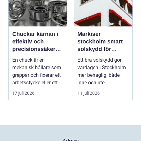
Chuckar kärnan i
Markiser
effektiv och
stockholm smart
precisionssäker
solskydd för
uppspänning
stadsliv och
En chuck är en
Ett bra solskydd gör
uteplatser
mekanisk hållare som
vardagen i Stockholm
greppar och fixerar ett
mer behaglig, både
arbetsstycke eller ett
inne och ute.
verktyg, oftast i...
Somrarna kan vara
17 juli 2026
11 juli 2026
varma, ...
Adress