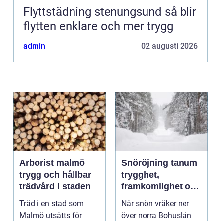
Flyttstädning stenungsund så blir
flytten enklare och mer trygg
admin
02 augusti 2026
Arborist malmö
Snöröjning tanum
trygg och hållbar
trygghet,
trädvård i staden
framkomlighet och
mindre stress i
Träd i en stad som
När snön vräker ner
vintern
Malmö utsätts för
över norra Bohuslän