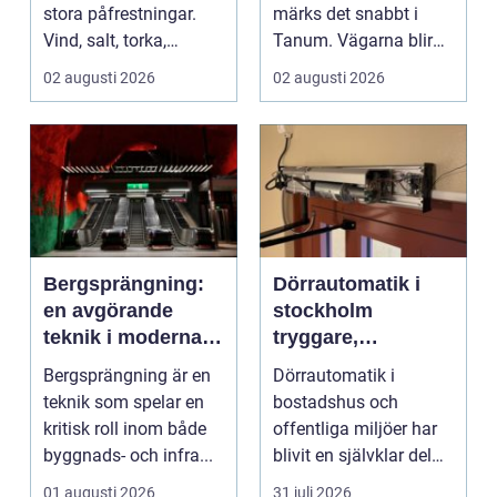
stora påfrestningar.
märks det snabbt i
Vind, salt, torka,
Tanum. Vägarna blir
markarbeten och
smalare, parkeringar ...
02 augusti 2026
02 augusti 2026
byggpro...
Bergsprängning:
Dörrautomatik i
en avgörande
stockholm
teknik i moderna
tryggare,
byggprojekt
smidigare och mer
Bergsprängning är en
Dörrautomatik i
tillgängliga entréer
teknik som spelar en
bostadshus och
kritisk roll inom både
offentliga miljöer har
byggnads- och infra...
blivit en självklar del
av en modern
01 augusti 2026
31 juli 2026