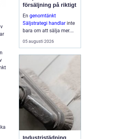
försäljning på riktigt
En
genomtänkt
Säljstrategi handlar
inte
av
bara om att sälja mer.
ar
Den handlar om att sälja
05 augusti 2026
rätt saker, till rätt kunder,
en
på rätt sätt med
v
lönsamhet och
nkt
långsiktiga relationer
som mål. När företag ...
ska
Industristädning