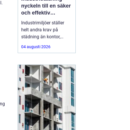
l.
nyckeln till en säker
och effektiv
arbetsplats
Industrimiljöer ställer
helt andra krav på
städning än kontor,
butiker eller hem. Tunga
04 augusti 2026
maskiner,
produktionslinor,
kemikalier, damm och
spill gör att renhållning
.
blir en fråga om både
säkerhet, kvalitet och
ekonomi. Genomtänkt
och professionell
ing