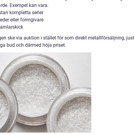
ärde. Exempel kan vara:
stan kompletta serier
der eller formgivare
 samlarskick
en ske via auktion i stället för som direkt metallförsäljning, just
ägga bud och därmed höja priset.