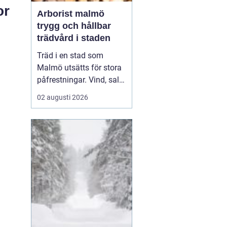
or
Arborist malmö
trygg och hållbar
trädvård i staden
Träd i en stad som
Malmö utsätts för stora
påfrestningar. Vind, salt,
torka, markarbeten och
02 augusti 2026
byggprojekt gör att
många träd behöver mer
omsorg än i en
skogsmiljö.
En Arborist
Malmö arb...