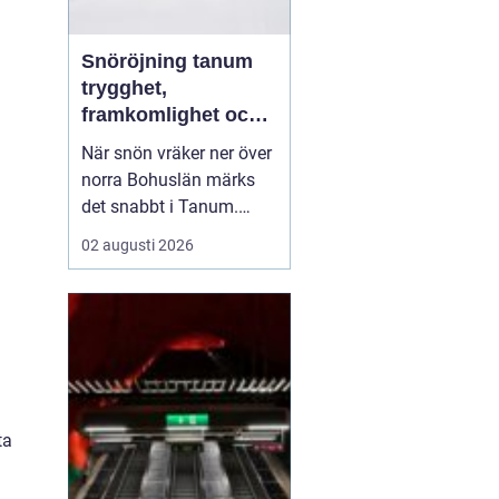
Snöröjning tanum
trygghet,
framkomlighet och
mindre stress i
När snön vräker ner över
vintern
norra Bohuslän märks
det snabbt i Tanum.
Vägarna blir smalare,
02 augusti 2026
parkeringar fylls igen
och uppfarter förvandlas
till tunga snövallar. För
privatpersoner,
bostadsrättsföreningar
och företag kan snön bli
en säkerhetsrisk och en
ta
...