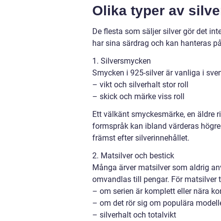
Olika typer av silv
De flesta som säljer silver gör det in
har sina särdrag och kan hanteras på l
1. Silversmycken
Smycken i 925-silver är vanliga i sve
– vikt och silverhalt stor roll
– skick och märke viss roll
Ett välkänt smyckesmärke, en äldre r
formspråk kan ibland värderas högr
främst efter silverinnehållet.
2. Matsilver och bestick
Många ärver matsilver som aldrig anvä
omvandlas till pengar. För matsilver 
– om serien är komplett eller nära ko
– om det rör sig om populära modell
– silverhalt och totalvikt