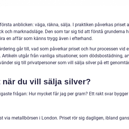
örsta anblicken: väga, räkna, sälja. I praktiken påverkas priset 
 skick och marknadsläge. Den som tar sig tid att förstå grunderna h
öra en affär som känns trygg även i efterhand.
dering går till, vad som påverkar priset och hur processen vid 
n. Artikeln utgår från vanliga situationer, som dödsbostädning, ar
nder sig till privatpersoner som vill sälja silver på ett genomtä
när du vill sälja silver?
ligaste frågan: Hur mycket får jag per gram? Ett rakt svar bygger
ämst via metallbörsen i London. Priset rör sig dagligen, ibland gan