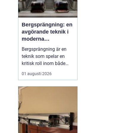
Bergsprängning: en
avgörande teknik i
moderna
byggprojekt
Bergsprängning är en
teknik som spelar en
kritisk roll inom både
byggnads- och
01 augusti 2026
infrastrukturutveckling.
Genom att använda
kontrollerade
explosioner kan
bergsmaterial brytas
ned, vilket möjliggör
byggnation där natu...