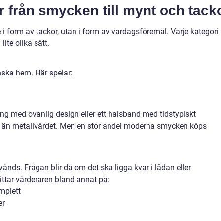
er från smycken till mynt och tack
te i form av tackor, utan i form av vardagsföremål. Varje kategori
ite olika sätt.
nska hem. Här spelar:
ing med ovanlig design eller ett halsband med tidstypiskt
e än metallvärdet. Men en stor andel moderna smycken köps
nds. Frågan blir då om det ska ligga kvar i lådan eller
tittar värderaren bland annat på:
mplett
er