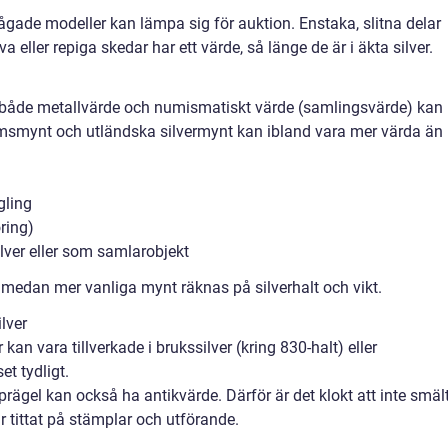
gade modeller kan lämpa sig för auktion. Enstaka, slitna delar
a eller repiga skedar har ett värde, så länge de är i äkta silver.
är både metallvärde och numismatiskt värde (samlingsvärde) kan
eumsmynt och utländska silvermynt kan ibland vara mer värda än
gling
ring)
lver eller som samlarobjekt
, medan mer vanliga mynt räknas på silverhalt och vikt.
lver
kan vara tillverkade i brukssilver (kring 830-halt) eller
et tydligt.
ägel kan också ha antikvärde. Därför är det klokt att inte smäl
 tittat på stämplar och utförande.