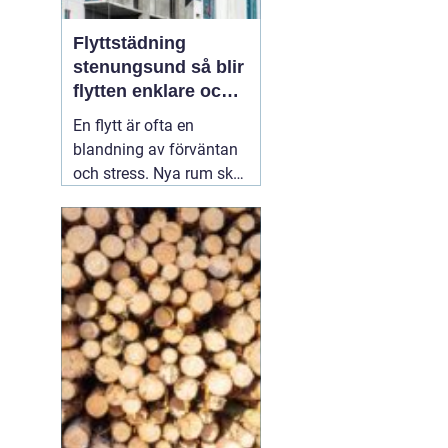
Flyttstädning
stenungsund så blir
flytten enklare och
mer trygg
En flytt är ofta en
blandning av förväntan
och stress. Nya rum ska
inredas, adress ska
ändras, avtal sägas upp
och tecknas. Mitt i allt
detta dyker en fråga upp:
vem ska ta hand om
städningen av den
gamla bostaden?
Många som söker
02
augusti 2026