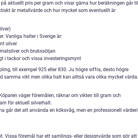
på aktuellt pris per gram och visar gärna hur beräkningen går til
ktiskt är metallvärde och hur mycket som eventuellt är
ilver)
ver. Vanliga halter i Sverige är:
nt silver
i matsilver och brukssöljan
ligt i tackor och vissa investeringsmynt
ing, till exempel 925 eller 830. Ju högre siffra, desto högre
 samma vikt men olika halt kan alltså vara olika mycket värda
 Köparen väger föremålen, räknar om vikten till gram och
m för aktuell silverhalt.
ma går det att använda en köksvåg, men en professionell värder
ot. Vissa föremål har ett samlings- eller designvärde som gör att