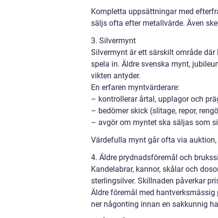
Kompletta uppsättningar med efterfrå
säljs ofta efter metallvärde. Även skev
3. Silvermynt
Silvermynt är ett särskilt område d
spela in. Äldre svenska mynt, jubil
vikten antyder.
En erfaren myntvärderare:
– kontrollerar årtal, upplagor och prä
– bedömer skick (slitage, repor, rengö
– avgör om myntet ska säljas som si
Värdefulla mynt går ofta via auktion
4. Äldre prydnadsföremål och brukssi
Kandelabrar, kannor, skålar och dosor 
sterlingsilver. Skillnaden påverkar pris
Äldre föremål med hantverksmässig pr
ner någonting innan en sakkunnig har