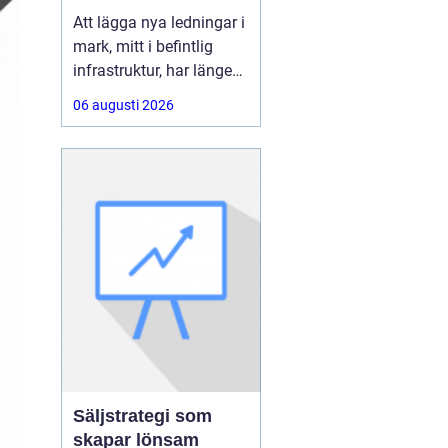
ledningar utan
Att lägga nya ledningar i
schakt
mark, mitt i befintlig
infrastruktur, har länge
varit förknippat med
06 augusti 2026
stora schakter,
avstängda vägar och
störningar för både trafik
och boende.
Med Styrd
Borrning går
Säljstrategi som
skapar lönsam