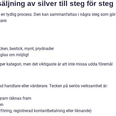
äljning av silver till steg för steg
a en tydlig process. Den kan sammanfattas i några steg som gör
are:
cken, bestick, mynt, prydnader
sglas om möjligt
 per kategori, men det viktigaste är att inte missa udda föremål
ad handlare eller värderare. Tecken på seriös verksamhet är:
 gram räknas fram
en
öring, registrerad kontantbetalning eller liknande)