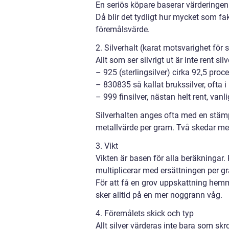
En seriös köpare baserar värderingen 
Då blir det tydligt hur mycket som fa
föremålsvärde.
2. Silverhalt (karat motsvarighet för s
Allt som ser silvrigt ut är inte rent sil
– 925 (sterlingsilver) cirka 92,5 proce
– 830835 så kallat brukssilver, ofta 
– 999 finsilver, nästan helt rent, van
Silverhalten anges ofta med en stämpl
metallvärde per gram. Två skedar med
3. Vikt
Vikten är basen för alla beräkningar.
multiplicerar med ersättningen per gra
För att få en grov uppskattning hem
sker alltid på en mer noggrann våg.
4. Föremålets skick och typ
Allt silver värderas inte bara som skr