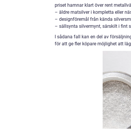
priset hamnar klart över rent metallv
– äldre matsilver i kompletta eller nä
– designföremål från kända silversme
– sällsynta silvermynt, särskilt i fint
I sådana fall kan en del av försäljning
för att ge fler köpare möjlighet att l