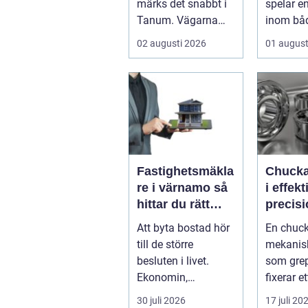
märks det snabbt i
spelar en 
Tanum. Vägarna
inom bå
blir smalare,
byggnad
02 augusti 2026
01 august
parkeringar ...
infra...
Fastighetsmäkla
Chuckar kär
re i värnamo så
i effek
hittar du rätt
precis
partner för din
uppspä
Att byta bostad hör
En chuck
bostadsaffär
till de större
mekanisk
besluten i livet.
som gre
Ekonomin,
fixerar et
känslorna och
arbetssty
30 juli 2026
17 juli 20