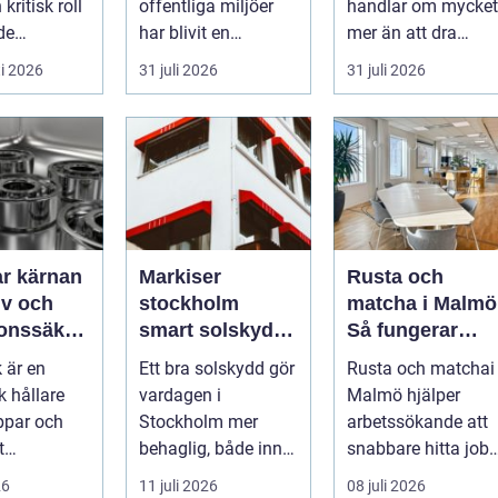
kritisk roll
offentliga miljöer
handlar om mycket
de
har blivit en
mer än att dra
s- och
självklar del av en
kablar och sätta
i 2026
31 juli 2026
31 juli 2026
modern fastighet...
upp uttag. I
Stockholms s...
nan
Markiser
Rusta och
tiv och
stockholm
matcha i Malmö
ionssäker
smart solskydd
Så fungerar
nning
för stadsliv och
stödet för dig
 är en
Ett bra solskydd gör
Rusta och matchai
uteplatser
som söker jobb
 hållare
vardagen i
Malmö hjälper
ppar och
Stockholm mer
arbetssökande att
t
behaglig, både inne
snabbare hitta job
cke eller
och ute. Somrarna
eller utbildnin...
26
11 juli 2026
08 juli 2026