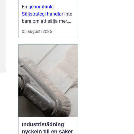
En
genomtänkt
Säljstrategi handlar
inte
bara om att sälja mer.
Den handlar om att sälja
05 augusti 2026
rätt saker, till rätt kunder,
på rätt sätt med
lönsamhet och
långsiktiga relationer
som mål. När företag ...
Industristädning
nyckeln till en säker