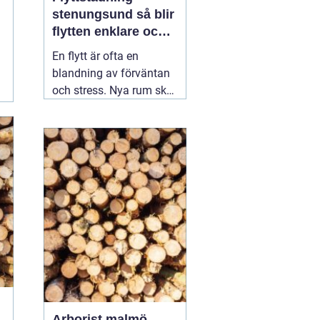
stenungsund så blir
flytten enklare och
mer trygg
En flytt är ofta en
blandning av förväntan
och stress. Nya rum ska
inredas, adress ska
ändras, avtal sägas upp
och tecknas. Mitt i allt
detta dyker en fråga upp:
vem ska ta hand om
städningen av den
gamla bostaden?
Många som söker
02
augusti 2026
Arborist malmö