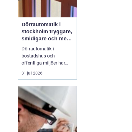
Dörrautomatik i
stockholm tryggare,
smidigare och mer
tillgängliga entréer
Dörrautomatik i
bostadshus och
offentliga miljöer har
blivit en självklar del av
31 juli 2026
en modern fastighet.
Automatiska
dörröppnare gör entréer
mer tillgängliga, ökar
tryggheten och minskar
slitaget på dörrar och
karmar. Särskilt i
Stockholmsområdet, där