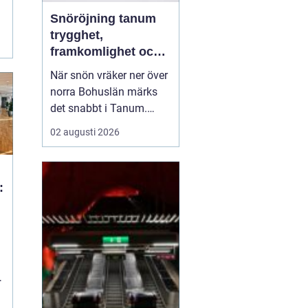
Snöröjning tanum
trygghet,
framkomlighet och
mindre stress i
När snön vräker ner över
vintern
norra Bohuslän märks
det snabbt i Tanum.
Vägarna blir smalare,
02 augusti 2026
parkeringar fylls igen
och uppfarter förvandlas
till tunga snövallar. För
:
privatpersoner,
bostadsrättsföreningar
och företag kan snön bli
en säkerhetsrisk och en
...
b