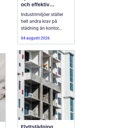
och effektiv
arbetsplats
Industrimiljöer ställer
helt andra krav på
städning än kontor,
butiker eller hem. Tunga
04 augusti 2026
maskiner,
produktionslinor,
kemikalier, damm och
spill gör att renhållning
blir en fråga om både
säkerhet, kvalitet och
ekonomi. Genomtänkt
och professionell
Flyttstädning