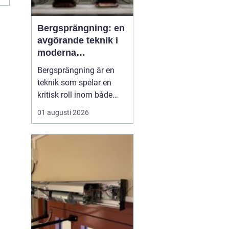
Bergsprängning: en
avgörande teknik i
moderna
byggprojekt
Bergsprängning är en
teknik som spelar en
kritisk roll inom både
byggnads- och
01 augusti 2026
infrastrukturutveckling.
Genom att använda
kontrollerade
explosioner kan
bergsmaterial brytas
ned, vilket möjliggör
byggnation där natu...