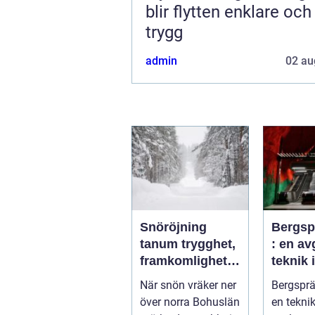
blir flytten enklare oc
trygg
admin
02 au
Snöröjning
Bergsp
tanum trygghet,
: en a
framkomlighet
teknik
och mindre
byggpr
När snön vräker ner
Bergsprä
stress i vintern
över norra Bohuslän
en tekni