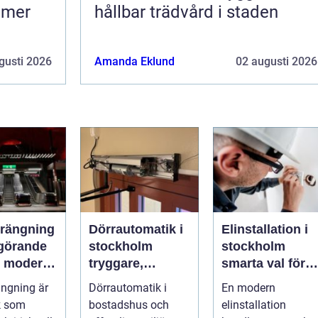
h mer
hållbar trädvård i staden
gusti 2026
Amanda Eklund
02 augusti 2026
rängning
Dörrautomatik i
Elinstallation i
vgörande
stockholm
stockholm
 i moderna
tryggare,
smarta val för
ojekt
smidigare och
säkra och
ngning är
Dörrautomatik i
En modern
mer tillgängliga
energieffektiva
k som
bostadshus och
elinstallation
entréer
fastigheter