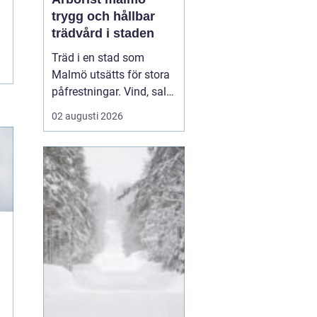
trygg och hållbar
trädvård i staden
Träd i en stad som
Malmö utsätts för stora
påfrestningar. Vind, salt,
torka, markarbeten och
02 augusti 2026
byggprojekt gör att
många träd behöver mer
omsorg än i en
skogsmiljö.
En Arborist
Malmö arb...