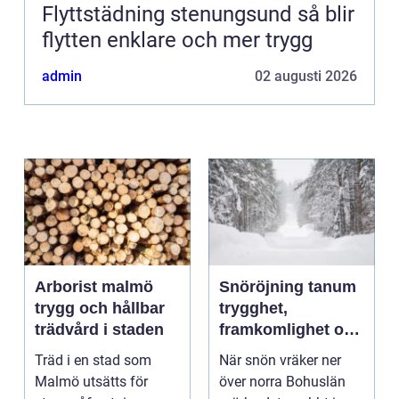
Flyttstädning stenungsund så blir
flytten enklare och mer trygg
admin
02 augusti 2026
Arborist malmö
Snöröjning tanum
trygg och hållbar
trygghet,
trädvård i staden
framkomlighet och
mindre stress i
Träd i en stad som
När snön vräker ner
vintern
Malmö utsätts för
över norra Bohuslän