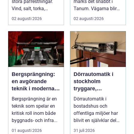
stora påfrestningar.
märks det snabbt i
Vind, salt, torka,
Tanum. Vägarna blir
markarbeten och
smalare, parkeringar ...
02 augusti 2026
02 augusti 2026
byggpro...
Bergsprängning:
Dörrautomatik i
en avgörande
stockholm
teknik i moderna
tryggare,
byggprojekt
smidigare och mer
Bergsprängning är en
Dörrautomatik i
tillgängliga entréer
teknik som spelar en
bostadshus och
kritisk roll inom både
offentliga miljöer har
byggnads- och infra...
blivit en självklar del
av en modern
01 augusti 2026
31 juli 2026