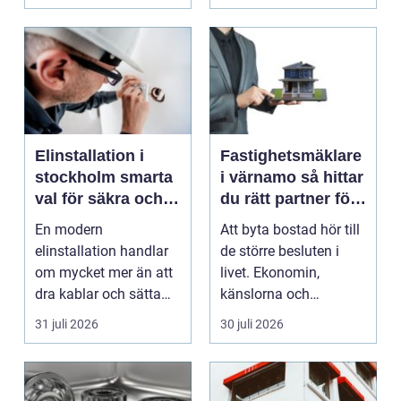
fastighet...
Elinstallation i
Fastighetsmäklare
stockholm smarta
i värnamo så hittar
val för säkra och
du rätt partner för
energieffektiva
din bostadsaffär
En modern
Att byta bostad hör till
fastigheter
elinstallation handlar
de större besluten i
om mycket mer än att
livet. Ekonomin,
dra kablar och sätta
känslorna och
upp uttag. I
vardagen vävs ihop i
31 juli 2026
30 juli 2026
Stockholms s...
en...