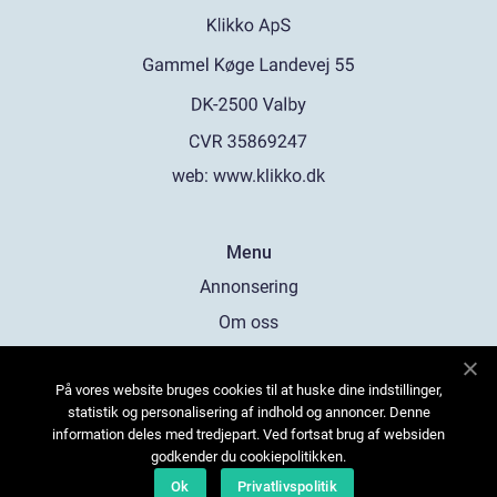
web:
www.klikko.dk
Menu
Annonsering
Om oss
Cookies
På vores website bruges cookies til at huske dine indstillinger,
Kontakta oss
statistik og personalisering af indhold og annoncer. Denne
Sitemap
information deles med tredjepart. Ved fortsat brug af websiden
godkender du cookiepolitikken.
Ok
Privatlivspolitik