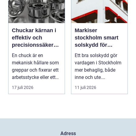
Chuckar kärnan i
Markiser
effektiv och
stockholm smart
precisionssäker
solskydd för
uppspänning
stadsliv och
En chuck är en
Ett bra solskydd gör
uteplatser
mekanisk hållare som
vardagen i Stockholm
greppar och fixerar ett
mer behaglig, både
arbetsstycke eller ett
inne och ute.
verktyg, oftast i...
Somrarna kan vara
17 juli 2026
11 juli 2026
varma, ...
Adress