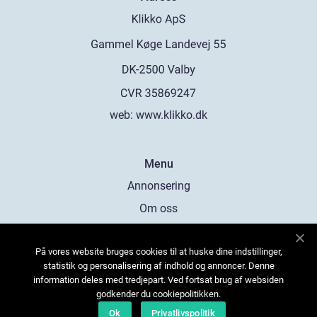
web:
www.klikko.dk
Menu
Annonsering
Om oss
Cookies
På vores website bruges cookies til at huske dine indstillinger,
Kontakta oss
statistik og personalisering af indhold og annoncer. Denne
Sitemap
information deles med tredjepart. Ved fortsat brug af websiden
godkender du cookiepolitikken.
Ok
Privatlivspolitik