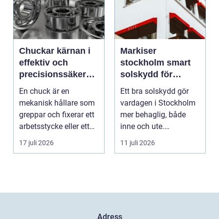
Chuckar kärnan i
Markiser
effektiv och
stockholm smart
precisionssäker
solskydd för
uppspänning
stadsliv och
En chuck är en
Ett bra solskydd gör
uteplatser
mekanisk hållare som
vardagen i Stockholm
greppar och fixerar ett
mer behaglig, både
arbetsstycke eller ett
inne och ute.
verktyg, oftast i...
Somrarna kan vara
17 juli 2026
11 juli 2026
varma, ...
Adress