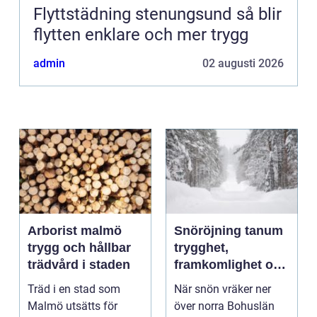
Flyttstädning stenungsund så blir
flytten enklare och mer trygg
admin
02 augusti 2026
Arborist malmö
Snöröjning tanum
trygg och hållbar
trygghet,
trädvård i staden
framkomlighet och
mindre stress i
Träd i en stad som
När snön vräker ner
vintern
Malmö utsätts för
över norra Bohuslän