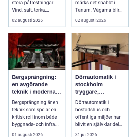
stora påfrestningar.
märks det snabbt i
Vind, salt, torka,
Tanum. Vägarna blir
markarbeten och
smalare, parkeringar ...
02 augusti 2026
02 augusti 2026
byggpro...
Bergsprängning:
Dörrautomatik i
en avgörande
stockholm
teknik i moderna
tryggare,
byggprojekt
smidigare och mer
Bergsprängning är en
Dörrautomatik i
tillgängliga entréer
teknik som spelar en
bostadshus och
kritisk roll inom både
offentliga miljöer har
byggnads- och infra...
blivit en självklar del
av en modern
01 augusti 2026
31 juli 2026