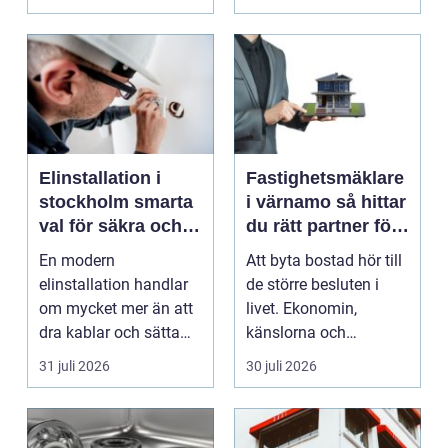
fastighet...
Elinstallation i
Fastighetsmäklare
stockholm smarta
i värnamo så hittar
val för säkra och
du rätt partner för
energieffektiva
din bostadsaffär
En modern
Att byta bostad hör till
fastigheter
elinstallation handlar
de större besluten i
om mycket mer än att
livet. Ekonomin,
dra kablar och sätta
känslorna och
upp uttag. I
vardagen vävs ihop i
31 juli 2026
30 juli 2026
Stockholms s...
en...