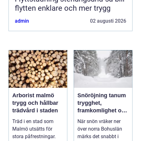
flytten enklare och mer trygg
admin
02 augusti 2026
Arborist malmö
Snöröjning tanum
trygg och hållbar
trygghet,
trädvård i staden
framkomlighet och
mindre stress i
Träd i en stad som
När snön vräker ner
vintern
Malmö utsätts för
över norra Bohuslän
stora påfrestningar.
märks det snabbt i