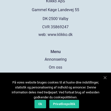
web:
www.klikko.dk
Menu
Annonsering
Om oss
Cookies
På vores website bruges cookies til at huske dine indstillinger,
Kontakta oss
statistik og personalisering af indhold og annoncer. Denne
Sitemap
information deles med tredjepart. Ved fortsat brug af websiden
godkender du cookiepolitikken.
Ok
Privatlivspolitik