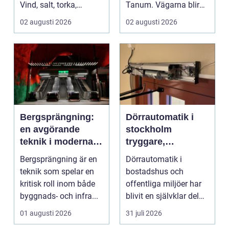
Vind, salt, torka,
Tanum. Vägarna blir
markarbeten och
smalare, parkeringar ...
02 augusti 2026
02 augusti 2026
byggpro...
Bergsprängning:
Dörrautomatik i
en avgörande
stockholm
teknik i moderna
tryggare,
byggprojekt
smidigare och mer
Bergsprängning är en
Dörrautomatik i
tillgängliga entréer
teknik som spelar en
bostadshus och
kritisk roll inom både
offentliga miljöer har
byggnads- och infra...
blivit en självklar del
av en modern
01 augusti 2026
31 juli 2026
fastighet...