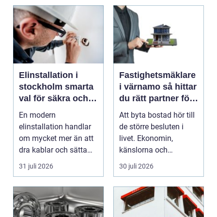
Elinstallation i
Fastighetsmäklare
stockholm smarta
i värnamo så hittar
val för säkra och
du rätt partner för
energieffektiva
din bostadsaffär
En modern
Att byta bostad hör till
fastigheter
elinstallation handlar
de större besluten i
om mycket mer än att
livet. Ekonomin,
dra kablar och sätta
känslorna och
upp uttag. I
vardagen vävs ihop i
31 juli 2026
30 juli 2026
Stockholms s...
en...