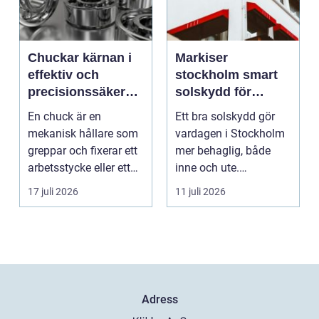
Chuckar kärnan i
Markiser
effektiv och
stockholm smart
precisionssäker
solskydd för
uppspänning
stadsliv och
En chuck är en
Ett bra solskydd gör
uteplatser
mekanisk hållare som
vardagen i Stockholm
greppar och fixerar ett
mer behaglig, både
arbetsstycke eller ett
inne och ute.
verktyg, oftast i...
Somrarna kan vara
17 juli 2026
11 juli 2026
varma, ...
Adress