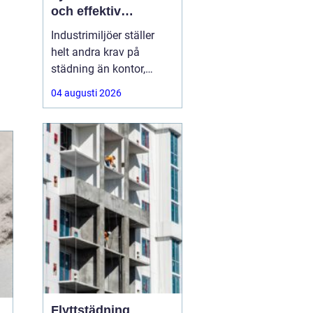
och effektiv
arbetsplats
Industrimiljöer ställer
helt andra krav på
städning än kontor,
butiker eller hem. Tunga
04 augusti 2026
maskiner,
produktionslinor,
kemikalier, damm och
spill gör att renhållning
blir en fråga om både
säkerhet, kvalitet och
ekonomi. Genomtänkt
och professionell
Flyttstädning