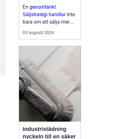
En
genomtänkt
Säljstrategi handlar
inte
bara om att sälja mer.
Den handlar om att sälja
05 augusti 2026
rätt saker, till rätt kunder,
på rätt sätt med
lönsamhet och
långsiktiga relationer
som mål. När företag ...
Industristädning
nyckeln till en säker