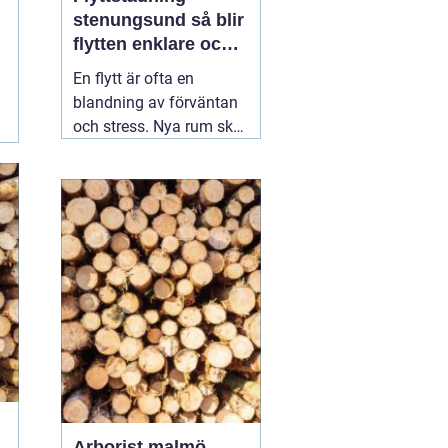
stenungsund så blir
flytten enklare och
mer trygg
En flytt är ofta en
blandning av förväntan
och stress. Nya rum ska
inredas, adress ska
ändras, avtal sägas upp
och tecknas. Mitt i allt
detta dyker en fråga upp:
vem ska ta hand om
städningen av den
gamla bostaden?
Många som söker
02
augusti 2026
Arborist malmö