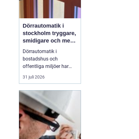
Dörrautomatik i
stockholm tryggare,
smidigare och mer
tillgängliga entréer
Dörrautomatik i
bostadshus och
offentliga miljöer har
blivit en självklar del av
31 juli 2026
en modern fastighet.
Automatiska
dörröppnare gör entréer
mer tillgängliga, ökar
tryggheten och minskar
slitaget på dörrar och
karmar. Särskilt i
Stockholmsområdet, där