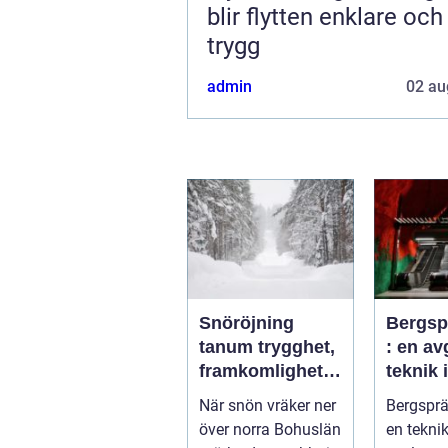
blir flytten enklare oc
trygg
admin
02 au
Snöröjning
Bergsp
tanum trygghet,
: en a
framkomlighet
teknik
och mindre
byggpr
När snön vräker ner
Bergsprä
stress i vintern
över norra Bohuslän
en tekni