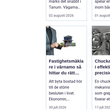
märks det snabbt i
spelar en 
Tanum. Vägarna
inom bå
blir smalare,
byggnad
02 augusti 2026
01 august
parkeringar ...
infra...
Fastighetsmäkla
Chuckar kär
re i värnamo så
i effek
hittar du rätt
precis
partner för din
uppspä
Att byta bostad hör
En chuck
bostadsaffär
till de större
mekanisk
besluten i livet.
som gre
Ekonomin,
fixerar et
känslorna och
arbetssty
30 juli 2026
17 juli 20