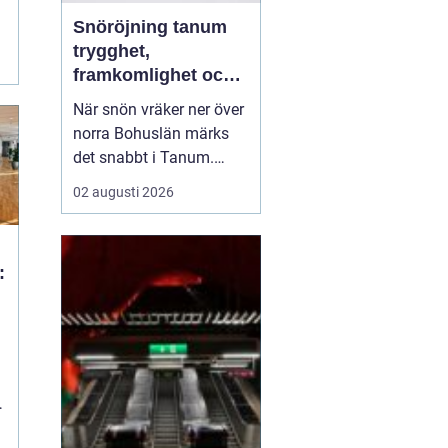
Snöröjning tanum
trygghet,
framkomlighet och
mindre stress i
När snön vräker ner över
vintern
norra Bohuslän märks
det snabbt i Tanum.
Vägarna blir smalare,
02 augusti 2026
parkeringar fylls igen
och uppfarter förvandlas
till tunga snövallar. För
:
privatpersoner,
bostadsrättsföreningar
och företag kan snön bli
en säkerhetsrisk och en
...
b