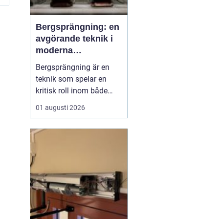
Bergsprängning: en
avgörande teknik i
moderna
byggprojekt
Bergsprängning är en
teknik som spelar en
kritisk roll inom både
byggnads- och
01 augusti 2026
infrastrukturutveckling.
Genom att använda
kontrollerade
explosioner kan
bergsmaterial brytas
ned, vilket möjliggör
byggnation där natu...