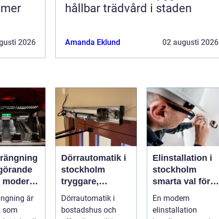
h mer
hållbar trädvård i staden
gusti 2026
Amanda Eklund
02 augusti 2026
rängning
Dörrautomatik i
Elinstallation i
vgörande
stockholm
stockholm
 i moderna
tryggare,
smarta val för
ojekt
smidigare och
säkra och
ngning är
Dörrautomatik i
En modern
mer tillgängliga
energieffektiva
k som
bostadshus och
elinstallation
entréer
fastigheter