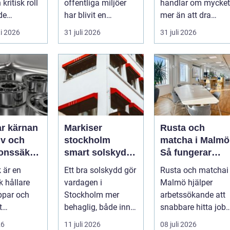
kritisk roll
offentliga miljöer
handlar om mycket
de
har blivit en
mer än att dra
s- och
självklar del av en
kablar och sätta
i 2026
31 juli 2026
31 juli 2026
modern fastighet...
upp uttag. I
Stockholms s...
nan
Markiser
Rusta och
tiv och
stockholm
matcha i Malmö
ionssäker
smart solskydd
Så fungerar
nning
för stadsliv och
stödet för dig
 är en
Ett bra solskydd gör
Rusta och matchai
uteplatser
som söker jobb
 hållare
vardagen i
Malmö hjälper
ppar och
Stockholm mer
arbetssökande att
t
behaglig, både inne
snabbare hitta job
cke eller
och ute. Somrarna
eller utbildnin...
26
11 juli 2026
08 juli 2026