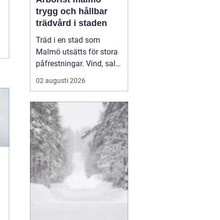
trygg och hållbar
trädvård i staden
Träd i en stad som
Malmö utsätts för stora
påfrestningar. Vind, salt,
torka, markarbeten och
02 augusti 2026
byggprojekt gör att
många träd behöver mer
omsorg än i en
skogsmiljö.
En Arborist
Malmö arb...