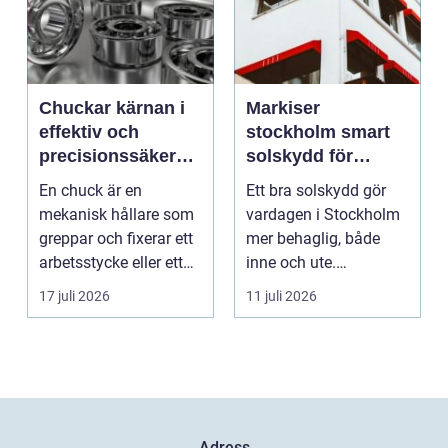
Chuckar kärnan i
Markiser
effektiv och
stockholm smart
precisionssäker
solskydd för
uppspänning
stadsliv och
En chuck är en
Ett bra solskydd gör
uteplatser
mekanisk hållare som
vardagen i Stockholm
greppar och fixerar ett
mer behaglig, både
arbetsstycke eller ett
inne och ute.
verktyg, oftast i...
Somrarna kan vara
17 juli 2026
11 juli 2026
varma, ...
Adress