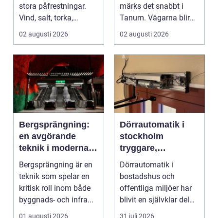
stora påfrestningar.
märks det snabbt i
Vind, salt, torka,
Tanum. Vägarna blir
markarbeten och
smalare, parkeringar ...
02 augusti 2026
02 augusti 2026
byggpro...
Bergsprängning:
Dörrautomatik i
en avgörande
stockholm
teknik i moderna
tryggare,
byggprojekt
smidigare och mer
Bergsprängning är en
Dörrautomatik i
tillgängliga entréer
teknik som spelar en
bostadshus och
kritisk roll inom både
offentliga miljöer har
byggnads- och infra...
blivit en självklar del
av en modern
01 augusti 2026
31 juli 2026