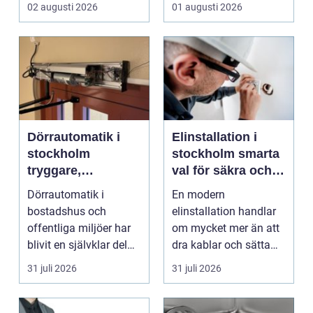
smalare, parkeringar ...
02 augusti 2026
01 augusti 2026
Dörrautomatik i
Elinstallation i
stockholm
stockholm smarta
tryggare,
val för säkra och
smidigare och mer
energieffektiva
Dörrautomatik i
En modern
tillgängliga entréer
fastigheter
bostadshus och
elinstallation handlar
offentliga miljöer har
om mycket mer än att
blivit en självklar del
dra kablar och sätta
av en modern
upp uttag. I
31 juli 2026
31 juli 2026
fastighet...
Stockholms s...