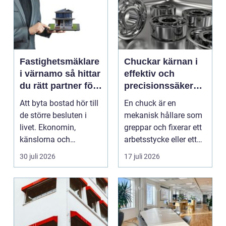
Fastighetsmäklare
Chuckar kärnan i
i värnamo så hittar
effektiv och
du rätt partner för
precisionssäker
din bostadsaffär
uppspänning
Att byta bostad hör till
En chuck är en
de större besluten i
mekanisk hållare som
livet. Ekonomin,
greppar och fixerar ett
känslorna och
arbetsstycke eller ett
vardagen vävs ihop i
verktyg, oftast i...
30 juli 2026
17 juli 2026
en...