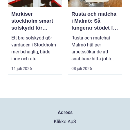
Markiser
Rusta och matcha
stockholm smart
i Malmö: Så
solskydd för
fungerar stödet för
stadsliv och
dig som söker
Ett bra solskydd gör
Rusta och matchai
uteplatser
jobb
vardagen i Stockholm
Malmö hjälper
mer behaglig, både
arbetssökande att
inne och ute.
snabbare hitta jobb
Somrarna kan vara
eller utbildnin...
11 juli 2026
08 juli 2026
varma, ...
Adress