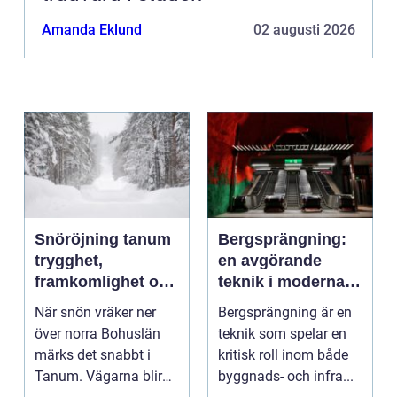
Amanda Eklund
02 augusti 2026
Snöröjning tanum
Bergsprängning:
trygghet,
en avgörande
framkomlighet och
teknik i moderna
mindre stress i
byggprojekt
När snön vräker ner
Bergsprängning är en
vintern
över norra Bohuslän
teknik som spelar en
märks det snabbt i
kritisk roll inom både
Tanum. Vägarna blir
byggnads- och infra...