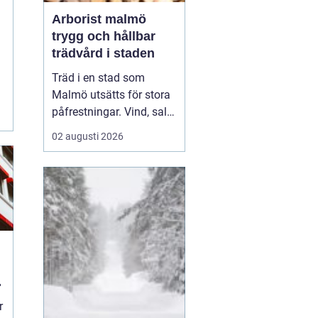
Arborist malmö
trygg och hållbar
trädvård i staden
Träd i en stad som
Malmö utsätts för stora
påfrestningar. Vind, salt,
torka, markarbeten och
02 augusti 2026
byggprojekt gör att
många träd behöver mer
omsorg än i en
skogsmiljö.
En Arborist
Malmö arb...
r