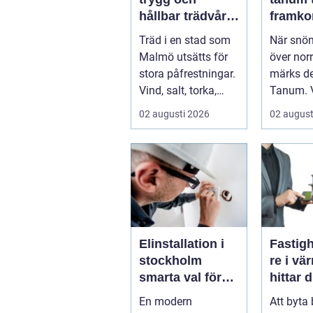
hållbar trädvård
framko
i staden
och mi
Träd i en stad som
När snön
stress 
Malmö utsätts för
över nor
stora påfrestningar.
märks de
Vind, salt, torka,
Tanum. 
markarbeten och
blir smal
02 augusti 2026
02 august
byggpro...
parkering
Elinstallation i
Fastig
stockholm
re i vär
smarta val för
hittar d
säkra och
partner
En modern
Att byta
energieffektiva
bostad