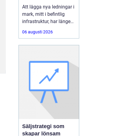
ledningar utan
Att lägga nya ledningar i
schakt
mark, mitt i befintlig
infrastruktur, har länge
varit förknippat med
06 augusti 2026
stora schakter,
avstängda vägar och
störningar för både trafik
och boende.
Med Styrd
Borrning går
Säljstrategi som
skapar lönsam