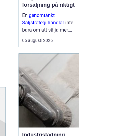
försäljning på riktigt
En
genomtänkt
Säljstrategi handlar
inte
bara om att sälja mer.
Den handlar om att sälja
05 augusti 2026
rätt saker, till rätt kunder,
på rätt sätt med
lönsamhet och
långsiktiga relationer
som mål. När företag ...
Industristädning