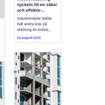
nyckeln till en säker
och effektiv
arbetsplats
Industrimiljöer ställer
helt andra krav på
städning än kontor,
butiker eller hem. Tunga
04 augusti 2026
maskiner,
produktionslinor,
kemikalier, damm och
spill gör att renhållning
blir en fråga om både
säkerhet, kvalitet och
ekonomi. Genomtänkt
och professionell