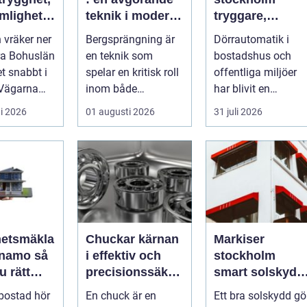
mlighet
teknik i moderna
tryggare,
ndre
byggprojekt
smidigare och
 vräker ner
Bergsprängning är
Dörrautomatik i
i vintern
mer tillgängliga
ra Bohuslän
en teknik som
bostadshus och
entréer
t snabbt i
spelar en kritisk roll
offentliga miljöer
Vägarna
inom både
har blivit en
are,
byggnads- och
självklar del av en
i 2026
01 augusti 2026
31 juli 2026
ar ...
infra...
modern fastighet...
hetsmäkla
Chuckar kärnan
Markiser
namo så
i effektiv och
stockholm
u rätt
precisionssäker
smart solskydd
 för din
uppspänning
för stadsliv och
 bostad hör
En chuck är en
Ett bra solskydd gö
saffär
uteplatser