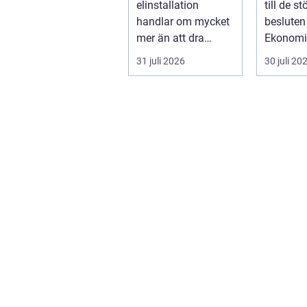
elinstallation
till de st
fastigheter
handlar om mycket
besluten i
mer än att dra
Ekonomi
kablar och sätta
känslorn
31 juli 2026
30 juli 20
upp uttag. I
vardagen
Stockholms s...
i en...