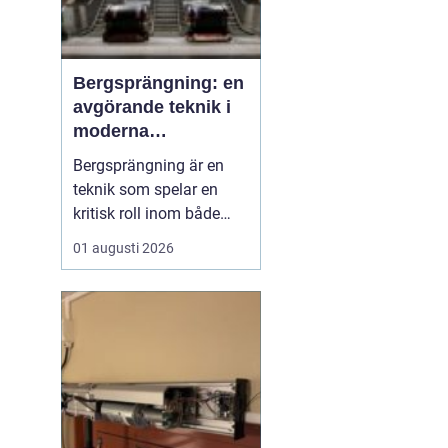
Bergsprängning: en
avgörande teknik i
moderna
byggprojekt
Bergsprängning är en
teknik som spelar en
kritisk roll inom både
byggnads- och
01 augusti 2026
infrastrukturutveckling.
Genom att använda
kontrollerade
explosioner kan
bergsmaterial brytas
ned, vilket möjliggör
byggnation där natu...