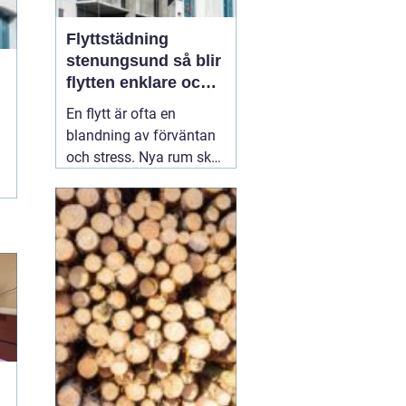
Flyttstädning
stenungsund så blir
flytten enklare och
mer trygg
En flytt är ofta en
blandning av förväntan
och stress. Nya rum ska
inredas, adress ska
ändras, avtal sägas upp
och tecknas. Mitt i allt
detta dyker en fråga upp:
vem ska ta hand om
städningen av den
gamla bostaden?
Många som söker
02
augusti 2026