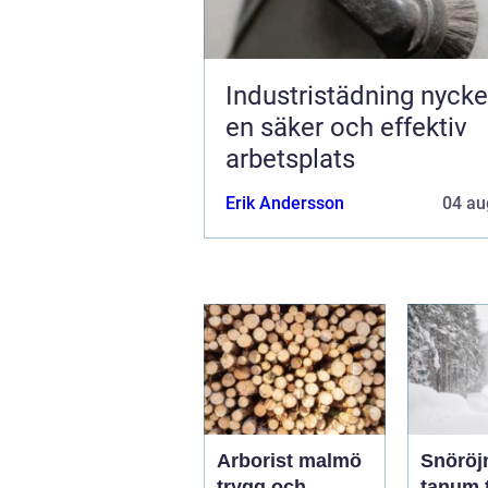
Industristädning nyckeln till
en säker och effektiv
arbetsplats
Erik Andersson
04 au
Arborist malmö
Snöröj
trygg och
tanum trygghet,