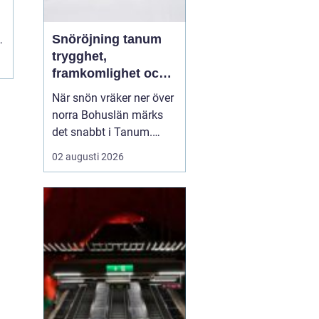
Snöröjning tanum
e
trygghet,
framkomlighet och
mindre stress i
När snön vräker ner över
vintern
norra Bohuslän märks
det snabbt i Tanum.
Vägarna blir smalare,
02 augusti 2026
parkeringar fylls igen
och uppfarter förvandlas
till tunga snövallar. För
privatpersoner,
bostadsrättsföreningar
och företag kan snön bli
en säkerhetsrisk och en
...