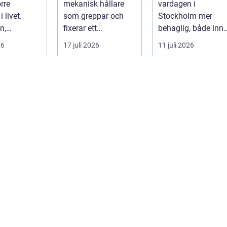
örre
mekanisk hållare
vardagen i
 livet.
som greppar och
Stockholm mer
n,
fixerar ett
behaglig, både inn
a och
arbetsstycke eller
och ute. Somrarna
26
17 juli 2026
11 juli 2026
 vävs ihop
ett verktyg, oftast i...
kan vara varma, ...