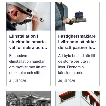
Elinstallation i
Fastighetsmäklare
stockholm smarta
i värnamo så hittar
val för säkra och
du rätt partner för
energieffektiva
din bostadsaffär
En modern
Att byta bostad hör till
fastigheter
elinstallation handlar
de större besluten i
om mycket mer än att
livet. Ekonomin,
dra kablar och sätta
känslorna och
upp uttag. I
vardagen vävs ihop i
31 juli 2026
30 juli 2026
Stockholms s...
en...