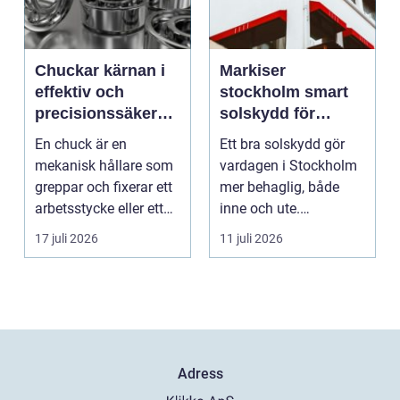
Chuckar kärnan i
Markiser
effektiv och
stockholm smart
precisionssäker
solskydd för
uppspänning
stadsliv och
En chuck är en
Ett bra solskydd gör
uteplatser
mekanisk hållare som
vardagen i Stockholm
greppar och fixerar ett
mer behaglig, både
arbetsstycke eller ett
inne och ute.
verktyg, oftast i...
Somrarna kan vara
17 juli 2026
11 juli 2026
varma, ...
Adress