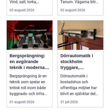
Vind, salt, torka,
Tanum. Vägarna blir
markarbeten och
smalare, parkeringar ...
02 augusti 2026
02 augusti 2026
byggpro...
Bergsprängning:
Dörrautomatik i
en avgörande
stockholm
teknik i moderna
tryggare,
byggprojekt
smidigare och mer
Bergsprängning är en
Dörrautomatik i
tillgängliga entréer
teknik som spelar en
bostadshus och
kritisk roll inom både
offentliga miljöer har
byggnads- och infra...
blivit en självklar del
av en modern
01 augusti 2026
31 juli 2026
fastighet...