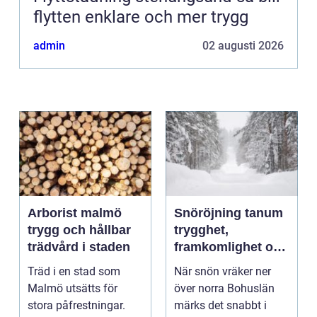
flytten enklare och mer trygg
admin
02 augusti 2026
Arborist malmö
Snöröjning tanum
trygg och hållbar
trygghet,
trädvård i staden
framkomlighet och
mindre stress i
Träd i en stad som
När snön vräker ner
vintern
Malmö utsätts för
över norra Bohuslän
stora påfrestningar.
märks det snabbt i