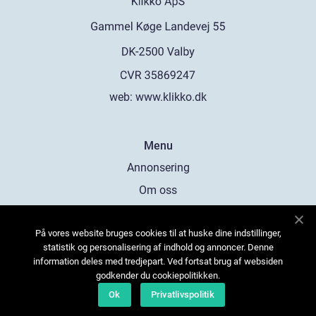
web:
www.klikko.dk
Menu
Annonsering
Om oss
Cookies
På vores website bruges cookies til at huske dine indstillinger,
Kontakta oss
statistik og personalisering af indhold og annoncer. Denne
Sitemap
information deles med tredjepart. Ved fortsat brug af websiden
godkender du cookiepolitikken.
Ok
Privatlivspolitik