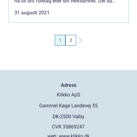
ha till ditt företag eller din verksamhet. Det du
kanske inte vet ...
31 augusti 2021
1
2
Adress
web:
www.klikko.dk