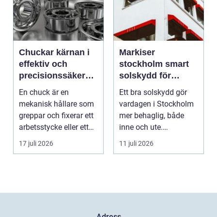
Chuckar kärnan i
Markiser
effektiv och
stockholm smart
precisionssäker
solskydd för
uppspänning
stadsliv och
En chuck är en
Ett bra solskydd gör
uteplatser
mekanisk hållare som
vardagen i Stockholm
greppar och fixerar ett
mer behaglig, både
arbetsstycke eller ett
inne och ute.
verktyg, oftast i...
Somrarna kan vara
17 juli 2026
11 juli 2026
varma, ...
Adress