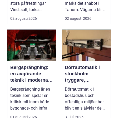
stora påfrestningar.
märks det snabbt i
Vind, salt, torka,
Tanum. Vägarna blir
markarbeten och
smalare, parkeringar ...
02 augusti 2026
02 augusti 2026
byggpro...
Bergsprängning:
Dörrautomatik i
en avgörande
stockholm
teknik i moderna
tryggare,
byggprojekt
smidigare och mer
Bergsprängning är en
Dörrautomatik i
tillgängliga entréer
teknik som spelar en
bostadshus och
kritisk roll inom både
offentliga miljöer har
byggnads- och infra...
blivit en självklar del
av en modern
01 augusti 2026
31 juli 2026