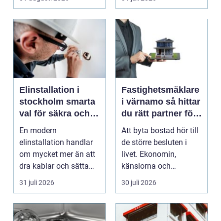
fastighet...
Elinstallation i
Fastighetsmäklare
stockholm smarta
i värnamo så hittar
val för säkra och
du rätt partner för
energieffektiva
din bostadsaffär
En modern
Att byta bostad hör till
fastigheter
elinstallation handlar
de större besluten i
om mycket mer än att
livet. Ekonomin,
dra kablar och sätta
känslorna och
upp uttag. I
vardagen vävs ihop i
31 juli 2026
30 juli 2026
Stockholms s...
en...