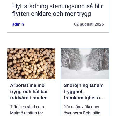
Flyttstädning stenungsund så blir
flytten enklare och mer trygg
admin
02 augusti 2026
Arborist malmö
Snöröjning tanum
trygg och hållbar
trygghet,
trädvård i staden
framkomlighet och
mindre stress i
Träd i en stad som
När snön vräker ner
vintern
Malmö utsätts för
över norra Bohuslän