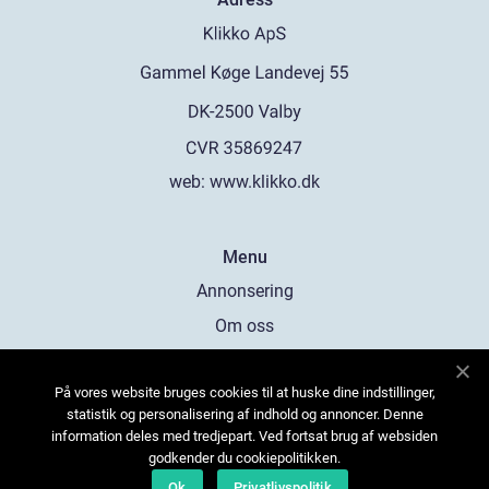
web:
www.klikko.dk
Menu
Annonsering
Om oss
Cookies
På vores website bruges cookies til at huske dine indstillinger,
Kontakta oss
statistik og personalisering af indhold og annoncer. Denne
Sitemap
information deles med tredjepart. Ved fortsat brug af websiden
godkender du cookiepolitikken.
Ok
Privatlivspolitik