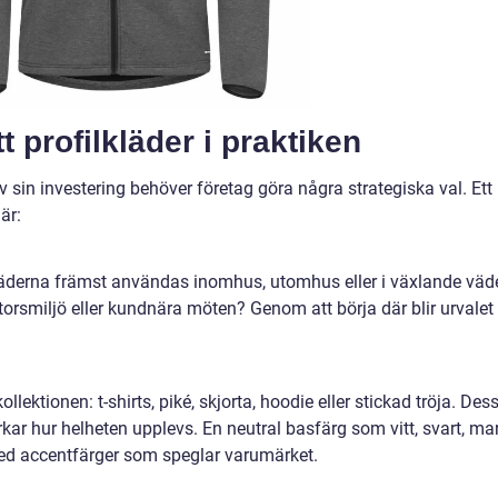
tt profilkläder i praktiken
v sin investering behöver företag göra några strategiska val. Ett
är:
kläderna främst användas inomhus, utomhus eller i växlande väd
ntorsmiljö eller kundnära möten? Genom att börja där blir urvalet
lektionen: t-shirts, piké, skjorta, hoodie eller stickad tröja. Des
ar hur helheten upplevs. En neutral basfärg som vitt, svart, ma
 med accentfärger som speglar varumärket.