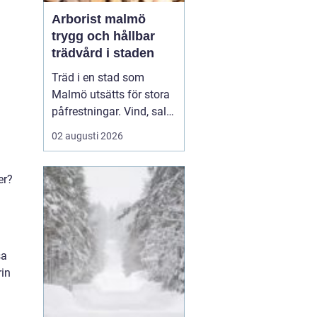
Arborist malmö
trygg och hållbar
trädvård i staden
Träd i en stad som
Malmö utsätts för stora
påfrestningar. Vind, salt,
torka, markarbeten och
02 augusti 2026
byggprojekt gör att
många träd behöver mer
er?
omsorg än i en
skogsmiljö.
En Arborist
Malmö arb...
sa
rin