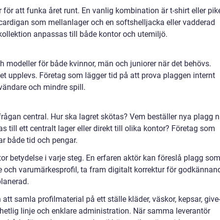
r för att funka året runt. En vanlig kombination är t-shirt eller pik
 cardigan som mellanlager och en softshelljacka eller vadderad
ollektion anpassas till både kontor och utemiljö.
h modeller för både kvinnor, män och juniorer när det behövs.
t upplevs. Företag som lägger tid på att prova plaggen internt
vändare och mindre spill.
ikfrågan central. Hur ska lagret skötas? Vem beställer nya plagg n
 till ett centralt lager eller direkt till olika kontor? Företag som
ar både tid och pengar.
or betydelse i varje steg. En erfaren aktör kan föreslå plagg so
ch varumärkesprofil, ta fram digitalt korrektur för godkännan
planerad.
t samla profilmaterial på ett ställe kläder, väskor, kepsar, give
hetlig linje och enklare administration. När samma leverantör