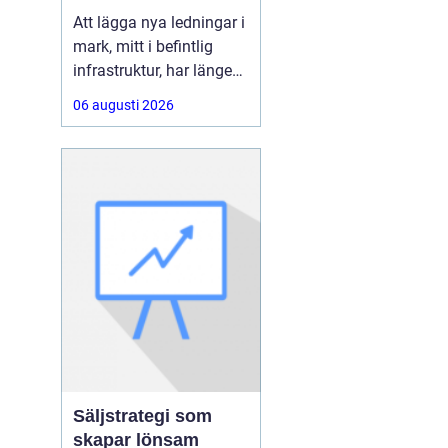
ledningar utan
Att lägga nya ledningar i
schakt
mark, mitt i befintlig
infrastruktur, har länge
varit förknippat med
06 augusti 2026
stora schakter,
avstängda vägar och
störningar för både trafik
och boende.
Med Styrd
Borrning går
Säljstrategi som
skapar lönsam