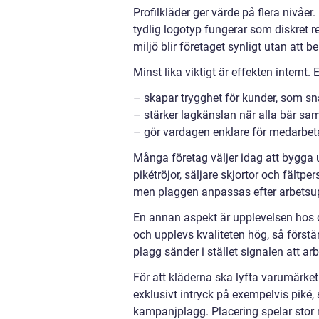
Profilkläder ger värde på flera nivåer
tydlig logotyp fungerar som diskret re
miljö blir företaget synligt utan att
Minst lika viktigt är effekten internt. 
– skapar trygghet för kunder, som sn
– stärker lagkänslan när alla bär sa
– gör vardagen enklare för medarbeta
Många företag väljer idag att bygga 
pikétröjor, säljare skjortor och fältp
men plaggen anpassas efter arbetsup
En annan aspekt är upplevelsen hos 
och upplevs kvaliteten hög, så förstä
plagg sänder i stället signalen att ar
För att kläderna ska lyfta varumärke
exklusivt intryck på exempelvis piké, s
kampanjplagg. Placering spelar stor r