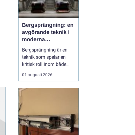
Bergsprängning: en
avgörande teknik i
moderna
byggprojekt
Bergsprängning är en
teknik som spelar en
kritisk roll inom både
byggnads- och
01 augusti 2026
infrastrukturutveckling.
Genom att använda
kontrollerade
explosioner kan
bergsmaterial brytas
ned, vilket möjliggör
byggnation där natu...