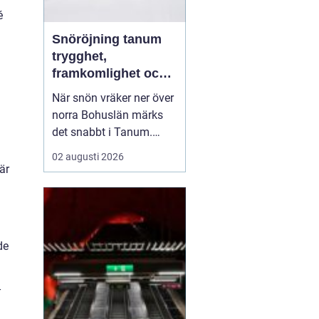
é
Snöröjning tanum
trygghet,
framkomlighet och
mindre stress i
När snön vräker ner över
vintern
norra Bohuslän märks
det snabbt i Tanum.
Vägarna blir smalare,
02 augusti 2026
parkeringar fylls igen
är
och uppfarter förvandlas
till tunga snövallar. För
privatpersoner,
m
bostadsrättsföreningar
de
och företag kan snön bli
en säkerhetsrisk och en
...
-