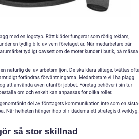
gg med en logotyp. Rätt kläder fungerar som rörlig reklam,
under en tydlig bild av vem företaget är. När medarbetare bär
varumärket tydligt oavsett om de möter kunder i butik, på mässa
 naturlig del av arbetsmiljön. De ska klara slitage, tvättas oft
Samtidigt förändras förväntningarna. Medarbetare vill ha plagg
g att använda även utanför jobbet. Företag behöver i sin tur
 beställa om och enkelt kan anpassas för olika roller.
n genomtänkt del av företagets kommunikation inte som en sista
. När helheten hänger ihop blir kläderna ett strategiskt verktyg,
gör så stor skillnad