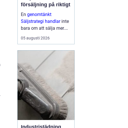
försäljning på riktigt
En
genomtänkt
Säljstrategi handlar
inte
bara om att sälja mer.
Den handlar om att sälja
05 augusti 2026
rätt saker, till rätt kunder,
på rätt sätt med
lönsamhet och
långsiktiga relationer
a
som mål. När företag ...
-
Industristädning