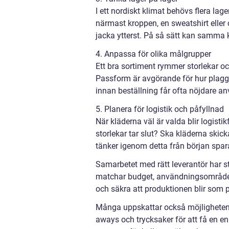
I ett nordiskt klimat behövs flera lage
närmast kroppen, en sweatshirt eller
jacka ytterst. På så sätt kan samma k
4. Anpassa för olika målgrupper
Ett bra sortiment rymmer storlekar oc
Passform är avgörande för hur plagge
innan beställning får ofta nöjdare an
5. Planera för logistik och påfyllnad
När kläderna väl är valda blir logist
storlekar tar slut? Ska kläderna skickas
tänker igenom detta från början spar
Samarbetet med rätt leverantör har st
matchar budget, användningsområde o
och säkra att produktionen blir som 
Många uppskattar också möjligheten at
aways och trycksaker för att få en en