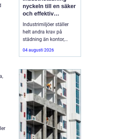
d
nyckeln till en säker
och effektiv
arbetsplats
Industrimiljöer ställer
helt andra krav på
städning än kontor,
butiker eller hem. Tunga
04 augusti 2026
maskiner,
produktionslinor,
kemikalier, damm och
a,
spill gör att renhållning
blir en fråga om både
säkerhet, kvalitet och
ekonomi. Genomtänkt
och professionell
ler