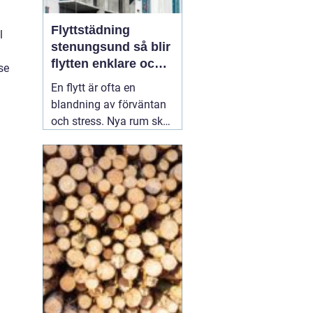
Flyttstädning
l
stenungsund så blir
flytten enklare och
se
mer trygg
En flytt är ofta en
blandning av förväntan
och stress. Nya rum ska
inredas, adress ska
ändras, avtal sägas upp
och tecknas. Mitt i allt
detta dyker en fråga upp:
vem ska ta hand om
städningen av den
gamla bostaden?
Många som söker
02
augusti 2026