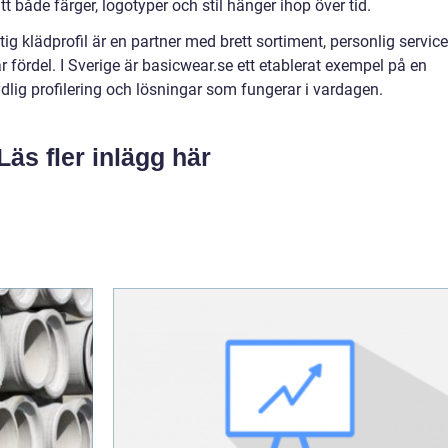
t både färger, logotyper och stil hänger ihop över tid.
ig klädprofil är en partner med brett sortiment, personlig service
 fördel. I Sverige är basicwear.se ett etablerat exempel på en
ydlig profilering och lösningar som fungerar i vardagen.
Läs fler inlägg här