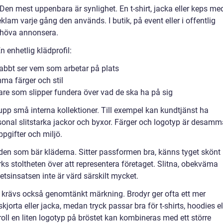
. Den mest uppenbara är synlighet. En t-shirt, jacka eller keps me
klam varje gång den används. I butik, på event eller i offentlig
 behöva annonsera.
En enhetlig klädprofil:
abbt ser vem som arbetar på plats
mma färger och stil
re som slipper fundera över vad de ska ha på sig
upp små interna kollektioner. Till exempel kan kundtjänst ha
ersonal slitstarka jackor och byxor. Färger och logotyp är desamm
pgifter och miljö.
den som bär kläderna. Sitter passformen bra, känns tyget skönt
rks stoltheten över att representera företaget. Slitna, obekväma
betsinsatsen inte är värd särskilt mycket.
t krävs också genomtänkt märkning. Brodyr ger ofta ett mer
kjorta eller jacka, medan tryck passar bra för t-shirts, hoodies el
oll en liten logotyp på bröstet kan kombineras med ett större