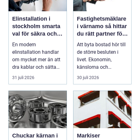
Elinstallation i
Fastighetsmäklare
stockholm smarta
i värnamo så hittar
val för säkra och
du rätt partner för
energieffektiva
din bostadsaffär
En modern
Att byta bostad hör till
fastigheter
elinstallation handlar
de större besluten i
om mycket mer än att
livet. Ekonomin,
dra kablar och sätta
känslorna och
upp uttag. I
vardagen vävs ihop i
31 juli 2026
30 juli 2026
Stockholms s...
en...
Chuckar kärnan i
Markiser