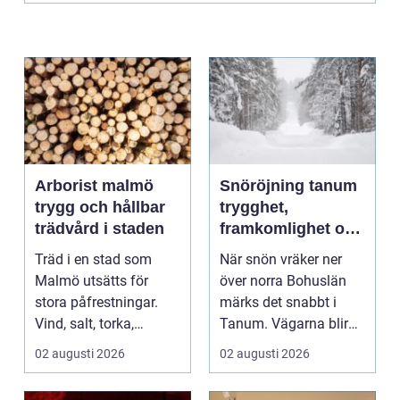
Arborist malmö
Snöröjning tanum
trygg och hållbar
trygghet,
trädvård i staden
framkomlighet och
mindre stress i
Träd i en stad som
När snön vräker ner
vintern
Malmö utsätts för
över norra Bohuslän
stora påfrestningar.
märks det snabbt i
Vind, salt, torka,
Tanum. Vägarna blir
markarbeten och
smalare, parkeringar ...
02 augusti 2026
02 augusti 2026
byggpro...