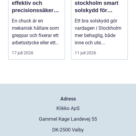
effektiv och
stockholm smart
precisionssäker
solskydd för
uppspänning
stadsliv och
En chuck är en
Ett bra solskydd gör
uteplatser
mekanisk hållare som
vardagen i Stockholm
greppar och fixerar ett
mer behaglig, både
arbetsstycke eller ett
inne och ute.
verktyg, oftast i...
Somrarna kan vara
17 juli 2026
11 juli 2026
varma, ...
Adress