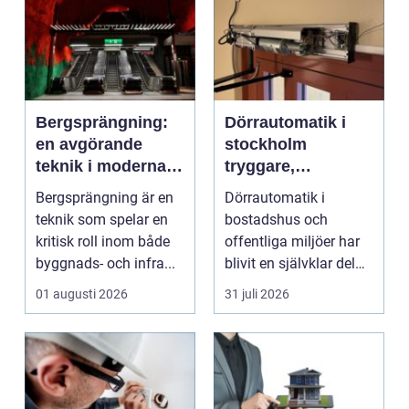
Bergsprängning:
Dörrautomatik i
en avgörande
stockholm
teknik i moderna
tryggare,
byggprojekt
smidigare och mer
Bergsprängning är en
Dörrautomatik i
tillgängliga entréer
teknik som spelar en
bostadshus och
kritisk roll inom både
offentliga miljöer har
byggnads- och infra...
blivit en självklar del
av en modern
01 augusti 2026
31 juli 2026
fastighet...