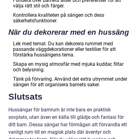
Fundera över barnets ålder och preferenser för att
välja rätt stil och färger.
Kontrollera kvaliteten på sängen och dess
säkerhetsfunktioner.
När du dekorerar med en hussäng
Lek med temat. Du kan dekorera rummet med
passande väggdekorationer eller textilier för att
förstärka hussängens tema.
Skapa en mysig atmosfär med mjuka kuddar, filtar
och belysning.
Tänk på förvaring. Använd det extra utrymmet under
sängen för att organisera barnets saker.
Slutsats
Hussängar för barnrum är inte bara en praktisk
sovplats, utan även en källa till glädje och fantasi för
ditt barn. Dessa sängar har förmågan att förvandla ett
vanligt rum till en magisk plats där äventyr och