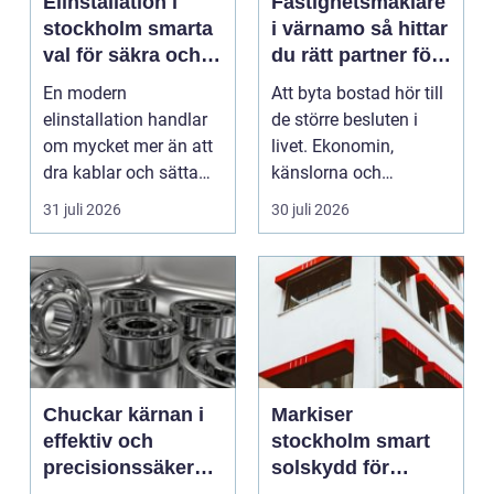
Elinstallation i
Fastighetsmäklare
stockholm smarta
i värnamo så hittar
val för säkra och
du rätt partner för
energieffektiva
din bostadsaffär
En modern
Att byta bostad hör till
fastigheter
elinstallation handlar
de större besluten i
om mycket mer än att
livet. Ekonomin,
dra kablar och sätta
känslorna och
upp uttag. I
vardagen vävs ihop i
31 juli 2026
30 juli 2026
Stockholms s...
en...
Chuckar kärnan i
Markiser
effektiv och
stockholm smart
precisionssäker
solskydd för
uppspänning
stadsliv och