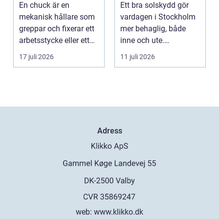
En chuck är en
Ett bra solskydd gör
uteplatser
mekanisk hållare som
vardagen i Stockholm
greppar och fixerar ett
mer behaglig, både
arbetsstycke eller ett
inne och ute.
verktyg, oftast i...
Somrarna kan vara
17 juli 2026
11 juli 2026
varma, ...
Adress
web:
www.klikko.dk