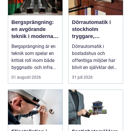
Bergsprängning:
Dörrautomatik i
en avgörande
stockholm
teknik i moderna
tryggare,
byggprojekt
smidigare och mer
Bergsprängning är en
Dörrautomatik i
tillgängliga entréer
teknik som spelar en
bostadshus och
kritisk roll inom både
offentliga miljöer har
byggnads- och infra...
blivit en självklar del
av en modern
01 augusti 2026
31 juli 2026
fastighet...