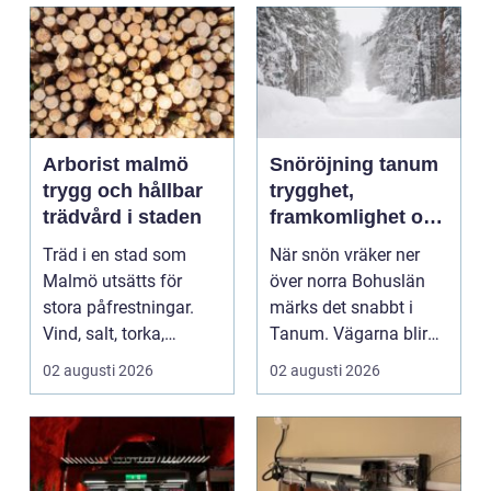
Arborist malmö
Snöröjning tanum
trygg och hållbar
trygghet,
trädvård i staden
framkomlighet och
mindre stress i
Träd i en stad som
När snön vräker ner
vintern
Malmö utsätts för
över norra Bohuslän
stora påfrestningar.
märks det snabbt i
Vind, salt, torka,
Tanum. Vägarna blir
markarbeten och
smalare, parkeringar ...
02 augusti 2026
02 augusti 2026
byggpro...