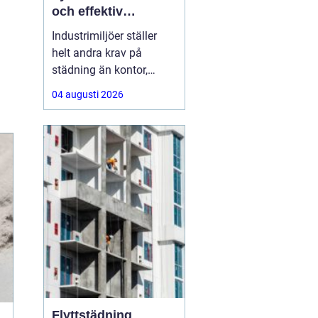
och effektiv
arbetsplats
Industrimiljöer ställer
helt andra krav på
städning än kontor,
butiker eller hem. Tunga
04 augusti 2026
maskiner,
produktionslinor,
kemikalier, damm och
spill gör att renhållning
blir en fråga om både
säkerhet, kvalitet och
ekonomi. Genomtänkt
och professionell
Flyttstädning