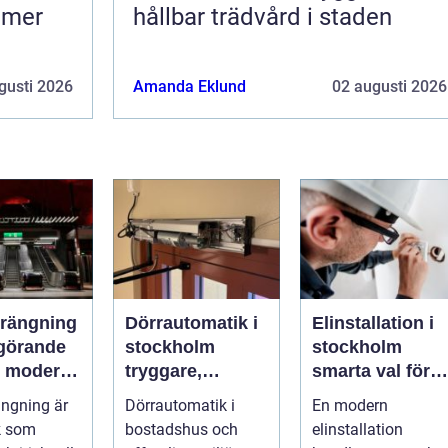
h mer
hållbar trädvård i staden
gusti 2026
Amanda Eklund
02 augusti 2026
rängning
Dörrautomatik i
Elinstallation i
vgörande
stockholm
stockholm
 i moderna
tryggare,
smarta val för
ojekt
smidigare och
säkra och
ngning är
Dörrautomatik i
En modern
mer tillgängliga
energieffektiva
k som
bostadshus och
elinstallation
entréer
fastigheter