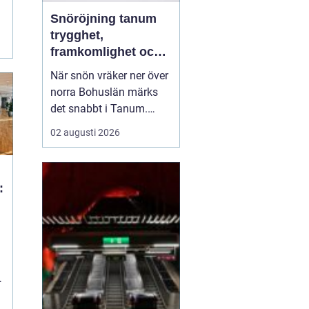
Snöröjning tanum
trygghet,
framkomlighet och
mindre stress i
När snön vräker ner över
vintern
norra Bohuslän märks
det snabbt i Tanum.
Vägarna blir smalare,
02 augusti 2026
parkeringar fylls igen
och uppfarter förvandlas
till tunga snövallar. För
:
privatpersoner,
bostadsrättsföreningar
och företag kan snön bli
en säkerhetsrisk och en
...
b