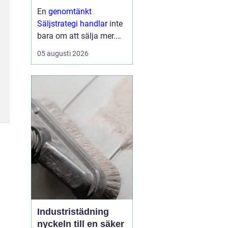
En
genomtänkt
Säljstrategi handlar
inte
bara om att sälja mer.
Den handlar om att sälja
05 augusti 2026
rätt saker, till rätt kunder,
på rätt sätt med
lönsamhet och
långsiktiga relationer
som mål. När företag ...
Industristädning
nyckeln till en säker