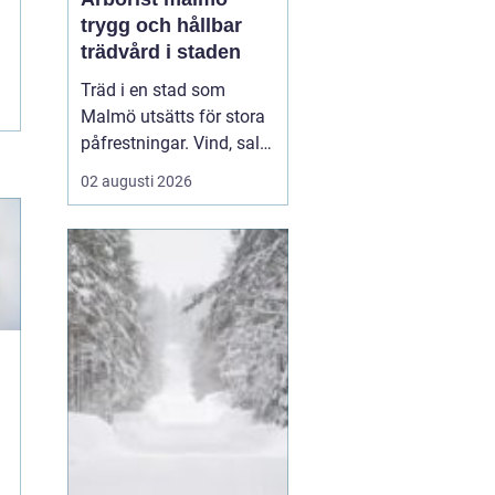
trygg och hållbar
trädvård i staden
Träd i en stad som
Malmö utsätts för stora
påfrestningar. Vind, salt,
torka, markarbeten och
02 augusti 2026
byggprojekt gör att
många träd behöver mer
omsorg än i en
skogsmiljö.
En Arborist
Malmö arb...