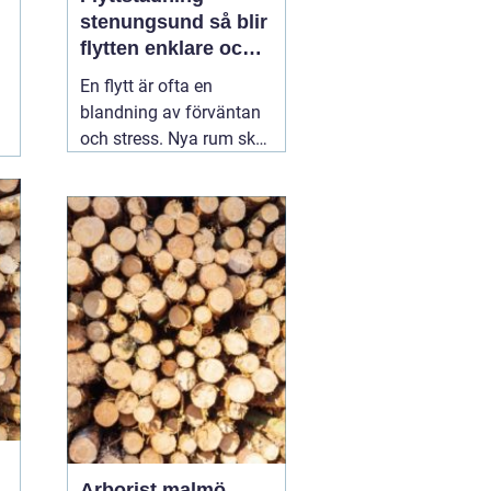
stenungsund så blir
flytten enklare och
mer trygg
En flytt är ofta en
blandning av förväntan
och stress. Nya rum ska
inredas, adress ska
ändras, avtal sägas upp
och tecknas. Mitt i allt
detta dyker en fråga upp:
vem ska ta hand om
städningen av den
gamla bostaden?
Många som söker
02
augusti 2026
Arborist malmö