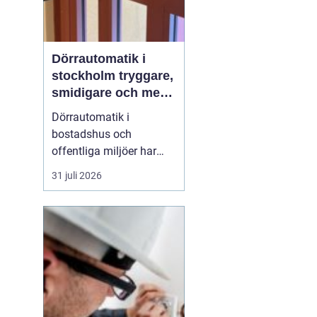
Dörrautomatik i
stockholm tryggare,
smidigare och mer
tillgängliga entréer
Dörrautomatik i
bostadshus och
offentliga miljöer har
blivit en självklar del av
31 juli 2026
en modern fastighet.
Automatiska
dörröppnare gör entréer
mer tillgängliga, ökar
tryggheten och minskar
slitaget på dörrar och
karmar. Särskilt i
Stockholmsområdet, där