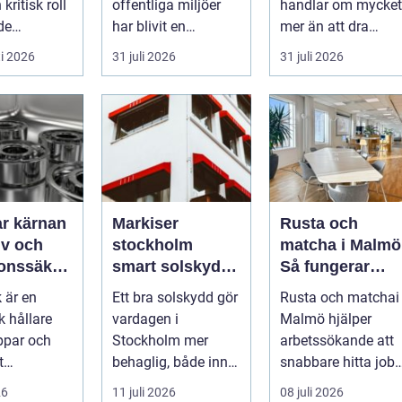
kritisk roll
offentliga miljöer
handlar om mycket
de
har blivit en
mer än att dra
s- och
självklar del av en
kablar och sätta
i 2026
31 juli 2026
31 juli 2026
modern fastighet...
upp uttag. I
Stockholms s...
nan
Markiser
Rusta och
tiv och
stockholm
matcha i Malmö
ionssäker
smart solskydd
Så fungerar
nning
för stadsliv och
stödet för dig
 är en
Ett bra solskydd gör
Rusta och matchai
uteplatser
som söker jobb
 hållare
vardagen i
Malmö hjälper
ppar och
Stockholm mer
arbetssökande att
t
behaglig, både inne
snabbare hitta job
cke eller
och ute. Somrarna
eller utbildnin...
26
11 juli 2026
08 juli 2026