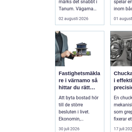
märks det snabbt i
spelar en 
Tanum. Vägarna
inom bå
blir smalare,
byggnad
02 augusti 2026
01 august
parkeringar ...
infra...
Fastighetsmäkla
Chuckar kär
re i värnamo så
i effek
hittar du rätt
precis
partner för din
uppspä
Att byta bostad hör
En chuck
bostadsaffär
till de större
mekanisk
besluten i livet.
som gre
Ekonomin,
fixerar et
känslorna och
arbetssty
30 juli 2026
17 juli 20