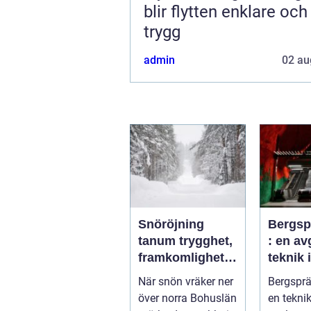
blir flytten enklare oc
trygg
admin
02 au
Snöröjning
Bergsp
tanum trygghet,
: en a
framkomlighet
teknik
och mindre
byggpr
När snön vräker ner
Bergsprä
stress i vintern
över norra Bohuslän
en tekni