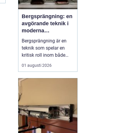
Bergsprängning: en
avgörande teknik i
moderna
byggprojekt
Bergsprängning är en
teknik som spelar en
kritisk roll inom både
byggnads- och
01 augusti 2026
infrastrukturutveckling.
Genom att använda
kontrollerade
explosioner kan
bergsmaterial brytas
ned, vilket möjliggör
byggnation där natu...