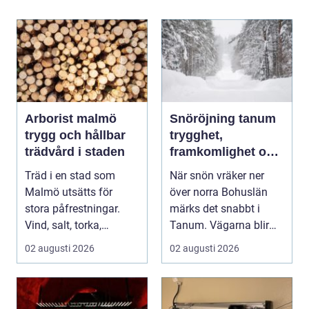
Arborist malmö
Snöröjning tanum
trygg och hållbar
trygghet,
trädvård i staden
framkomlighet och
mindre stress i
Träd i en stad som
När snön vräker ner
vintern
Malmö utsätts för
över norra Bohuslän
stora påfrestningar.
märks det snabbt i
Vind, salt, torka,
Tanum. Vägarna blir
markarbeten och
smalare, parkeringar ...
02 augusti 2026
02 augusti 2026
byggpro...