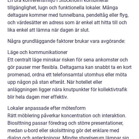
En bra konferensmiljö i Stockholm kombinerar
tillgänglighet, lugn och funktionella lokaler. Många
deltagare kommer med tunnelbana, pendeltåg eller flyg,
och värdesätter en adress som är enkel att hitta till och
lika enkel att lämna när dagen är slut.
Några grundläggande faktorer brukar vara avgörande:
Läge och kommunikationer
Ett centralt läge minskar risken för sena ankomster och
gör pauser mer flexibla. Deltagarna kan snabbt ta en kort
promenad, ordna ett telefonsamtal utomhus eller möta
upp någon på stan efteråt. När hotellet eller
anläggningen ligger nära knutpunkter för kollektivtrafik
blir hela dagen mer effektiv.
Lokaler anpassade efter mötesform
Rätt möblering påverkar koncentration och interaktion.
Biosittning passar föredrag och större presentationer,
medan u-bord eller skolsittning gör det enklare med
dialog och anteckningar. Mindre styrelserum lämpar sig