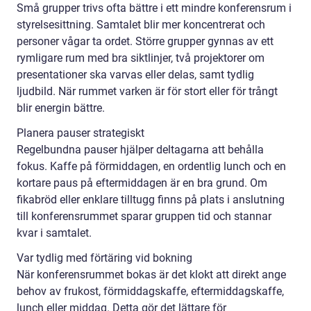
Små grupper trivs ofta bättre i ett mindre konferensrum i
styrelsesittning. Samtalet blir mer koncentrerat och
personer vågar ta ordet. Större grupper gynnas av ett
rymligare rum med bra siktlinjer, två projektorer om
presentationer ska varvas eller delas, samt tydlig
ljudbild. När rummet varken är för stort eller för trångt
blir energin bättre.
Planera pauser strategiskt
Regelbundna pauser hjälper deltagarna att behålla
fokus. Kaffe på förmiddagen, en ordentlig lunch och en
kortare paus på eftermiddagen är en bra grund. Om
fikabröd eller enklare tilltugg finns på plats i anslutning
till konferensrummet sparar gruppen tid och stannar
kvar i samtalet.
Var tydlig med förtäring vid bokning
När konferensrummet bokas är det klokt att direkt ange
behov av frukost, förmiddagskaffe, eftermiddagskaffe,
lunch eller middag. Detta gör det lättare för