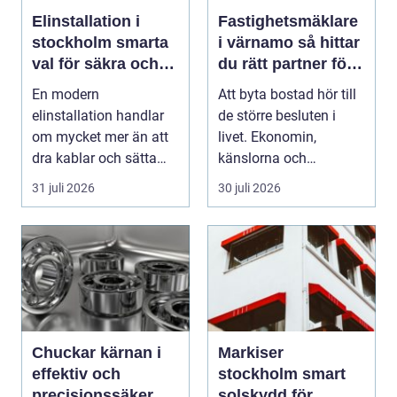
Elinstallation i
Fastighetsmäklare
stockholm smarta
i värnamo så hittar
val för säkra och
du rätt partner för
energieffektiva
din bostadsaffär
En modern
Att byta bostad hör till
fastigheter
elinstallation handlar
de större besluten i
om mycket mer än att
livet. Ekonomin,
dra kablar och sätta
känslorna och
upp uttag. I
vardagen vävs ihop i
31 juli 2026
30 juli 2026
Stockholms s...
en...
Chuckar kärnan i
Markiser
effektiv och
stockholm smart
precisionssäker
solskydd för