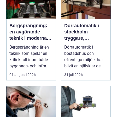
Bergsprängning:
Dörrautomatik i
en avgörande
stockholm
teknik i moderna
tryggare,
byggprojekt
smidigare och mer
Bergsprängning är en
Dörrautomatik i
tillgängliga entréer
teknik som spelar en
bostadshus och
kritisk roll inom både
offentliga miljöer har
byggnads- och infra...
blivit en självklar del av
en modern fastighet...
01 augusti 2026
31 juli 2026