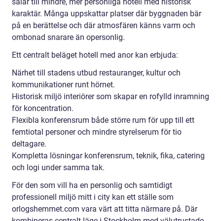
salar till mindre, mer personliga hotell med historisk
karaktär. Många uppskattar platser där byggnaden bär
på en berättelse och där atmosfären känns varm och
ombonad snarare än opersonlig.
Ett centralt beläget hotell med anor kan erbjuda:
Närhet till stadens utbud restauranger, kultur och
kommunikationer runt hörnet.
Historisk miljö interiörer som skapar en rofylld inramning
för koncentration.
Flexibla konferensrum både större rum för upp till ett
femtiotal personer och mindre styrelserum för tio
deltagare.
Kompletta lösningar konferensrum, teknik, fika, catering
och logi under samma tak.
För den som vill ha en personlig och samtidigt
professionell miljö mitt i city kan ett ställe som
orlogshemmet.com vara värt att titta närmare på. Där
kombineras centralt läge i Stockholm med välutrustade