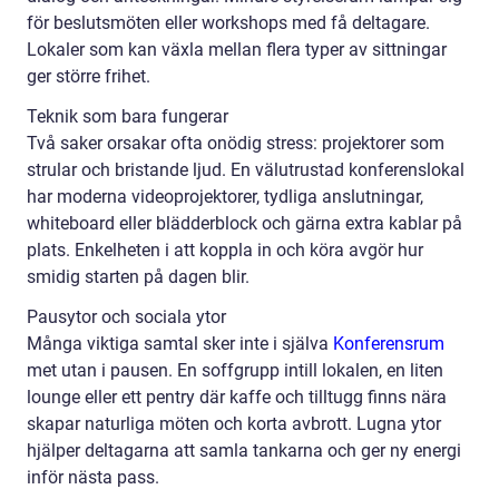
för beslutsmöten eller workshops med få deltagare.
Lokaler som kan växla mellan flera typer av sittningar
ger större frihet.
Teknik som bara fungerar
Två saker orsakar ofta onödig stress: projektorer som
strular och bristande ljud. En välutrustad konferenslokal
har moderna videoprojektorer, tydliga anslutningar,
whiteboard eller blädderblock och gärna extra kablar på
plats. Enkelheten i att koppla in och köra avgör hur
smidig starten på dagen blir.
Pausytor och sociala ytor
Många viktiga samtal sker inte i själva
Konferensrum
met utan i pausen. En soffgrupp intill lokalen, en liten
lounge eller ett pentry där kaffe och tilltugg finns nära
skapar naturliga möten och korta avbrott. Lugna ytor
hjälper deltagarna att samla tankarna och ger ny energi
inför nästa pass.