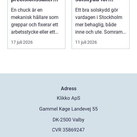
uppspänning
stadsliv och
En chuck är en
Ett bra solskydd gör
uteplatser
mekanisk hållare som
vardagen i Stockholm
greppar och fixerar ett
mer behaglig, både
arbetsstycke eller ett
inne och ute. Somrarna
verktyg, oftast i...
kan vara varma, ...
17 juli 2026
11 juli 2026
Adress