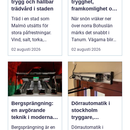
trygg och hållbar
trygghet,
trädvård i staden
framkomlighet och
mindre stress i
Träd i en stad som
När snön vräker ner
vintern
Malmö utsätts för
över norra Bohuslän
stora påfrestningar.
märks det snabbt i
Vind, salt, torka,
Tanum. Vägarna blir
markarbeten och
smalare, parkeringar ...
02 augusti 2026
02 augusti 2026
byggpro...
Bergsprängning:
Dörrautomatik i
en avgörande
stockholm
teknik i moderna
tryggare,
byggprojekt
smidigare och mer
Bergsprängning är en
Dörrautomatik i