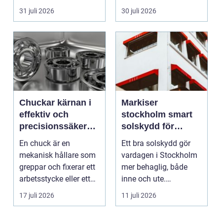
upp uttag. I
vardagen vävs ihop i
31 juli 2026
30 juli 2026
Stockholms s...
en...
Chuckar kärnan i
Markiser
effektiv och
stockholm smart
precisionssäker
solskydd för
uppspänning
stadsliv och
En chuck är en
Ett bra solskydd gör
uteplatser
mekanisk hållare som
vardagen i Stockholm
greppar och fixerar ett
mer behaglig, både
arbetsstycke eller ett
inne och ute.
verktyg, oftast i...
Somrarna kan vara
17 juli 2026
11 juli 2026
varma, ...