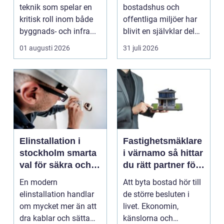
tillgängliga entréer
teknik som spelar en
bostadshus och
kritisk roll inom både
offentliga miljöer har
byggnads- och infra...
blivit en självklar del
av en modern
01 augusti 2026
31 juli 2026
fastighet...
Elinstallation i
Fastighetsmäklare
stockholm smarta
i värnamo så hittar
val för säkra och
du rätt partner för
energieffektiva
din bostadsaffär
En modern
Att byta bostad hör till
fastigheter
elinstallation handlar
de större besluten i
om mycket mer än att
livet. Ekonomin,
dra kablar och sätta
känslorna och