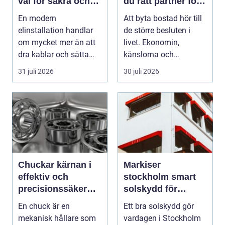
val för säkra och
du rätt partner för
energieffektiva
din bostadsaffär
En modern
Att byta bostad hör till
fastigheter
elinstallation handlar
de större besluten i
om mycket mer än att
livet. Ekonomin,
dra kablar och sätta
känslorna och
upp uttag. I
vardagen vävs ihop i
31 juli 2026
30 juli 2026
Stockholms s...
en...
Chuckar kärnan i
Markiser
effektiv och
stockholm smart
precisionssäker
solskydd för
uppspänning
stadsliv och
En chuck är en
Ett bra solskydd gör
uteplatser
mekanisk hållare som
vardagen i Stockholm