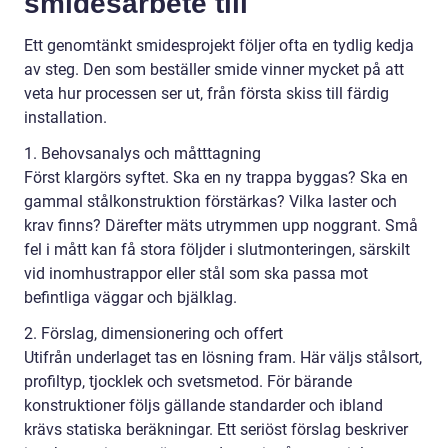
smidesarbete till
Ett genomtänkt smidesprojekt följer ofta en tydlig kedja
av steg. Den som beställer smide vinner mycket på att
veta hur processen ser ut, från första skiss till färdig
installation.
1. Behovsanalys och måtttagning
Först klargörs syftet. Ska en ny trappa byggas? Ska en
gammal stålkonstruktion förstärkas? Vilka laster och
krav finns? Därefter mäts utrymmen upp noggrant. Små
fel i mått kan få stora följder i slutmonteringen, särskilt
vid inomhustrappor eller stål som ska passa mot
befintliga väggar och bjälklag.
2. Förslag, dimensionering och offert
Utifrån underlaget tas en lösning fram. Här väljs stålsort,
profiltyp, tjocklek och svetsmetod. För bärande
konstruktioner följs gällande standarder och ibland
krävs statiska beräkningar. Ett seriöst förslag beskriver