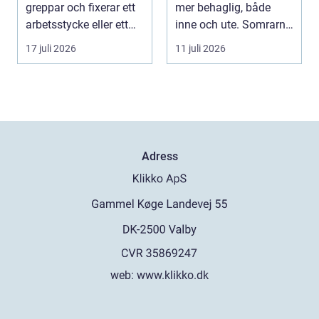
greppar och fixerar ett
mer behaglig, både
arbetsstycke eller ett
inne och ute. Somrarna
verktyg, oftast i...
kan vara varma, ...
17 juli 2026
11 juli 2026
Adress
web:
www.klikko.dk