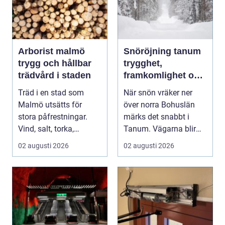
Arborist malmö
Snöröjning tanum
trygg och hållbar
trygghet,
trädvård i staden
framkomlighet och
mindre stress i
Träd i en stad som
När snön vräker ner
vintern
Malmö utsätts för
över norra Bohuslän
stora påfrestningar.
märks det snabbt i
Vind, salt, torka,
Tanum. Vägarna blir
markarbeten och
smalare, parkeringar ...
02 augusti 2026
02 augusti 2026
byggpro...