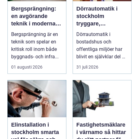
Bergsprängning:
Dörrautomatik i
en avgörande
stockholm
teknik i moderna
tryggare,
byggprojekt
smidigare och mer
Bergsprängning är en
Dörrautomatik i
tillgängliga entréer
teknik som spelar en
bostadshus och
kritisk roll inom både
offentliga miljöer har
byggnads- och infra...
blivit en självklar del av
en modern fastighet...
01 augusti 2026
31 juli 2026
Elinstallation i
Fastighetsmäklare
stockholm smarta
i värnamo så hittar