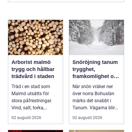
Arborist malmö
Snöröjning tanum
trygg och hållbar
trygghet,
trädvård i staden
framkomlighet och
mindre stress i
Träd i en stad som
När snön vräker ner
vintern
Malmö utsätts för
över norra Bohuslän
stora påfrestningar.
märks det snabbt i
Vind, salt, torka,
Tanum. Vägarna blir
markarbeten och
smalare, parkeringar ...
02 augusti 2026
02 augusti 2026
byggpro...