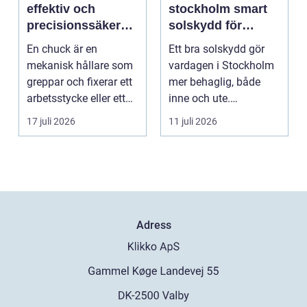
effektiv och
stockholm smart
precisionssäker
solskydd för
uppspänning
stadsliv och
En chuck är en
Ett bra solskydd gör
uteplatser
mekanisk hållare som
vardagen i Stockholm
greppar och fixerar ett
mer behaglig, både
arbetsstycke eller ett
inne och ute.
verktyg, oftast i...
Somrarna kan vara
17 juli 2026
11 juli 2026
varma, ...
Adress