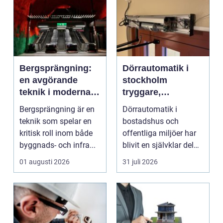
Bergsprängning:
Dörrautomatik i
en avgörande
stockholm
teknik i moderna
tryggare,
byggprojekt
smidigare och mer
Bergsprängning är en
Dörrautomatik i
tillgängliga entréer
teknik som spelar en
bostadshus och
kritisk roll inom både
offentliga miljöer har
byggnads- och infra...
blivit en självklar del
av en modern
01 augusti 2026
31 juli 2026
fastighet...