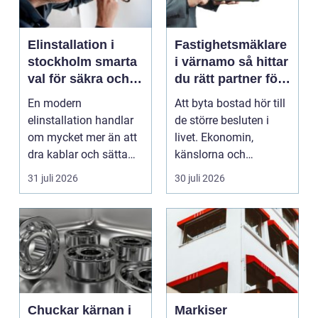
Elinstallation i
Fastighetsmäklare
stockholm smarta
i värnamo så hittar
val för säkra och
du rätt partner för
energieffektiva
din bostadsaffär
En modern
Att byta bostad hör till
fastigheter
elinstallation handlar
de större besluten i
om mycket mer än att
livet. Ekonomin,
dra kablar och sätta
känslorna och
upp uttag. I
vardagen vävs ihop i
31 juli 2026
30 juli 2026
Stockholms s...
en...
Chuckar kärnan i
Markiser