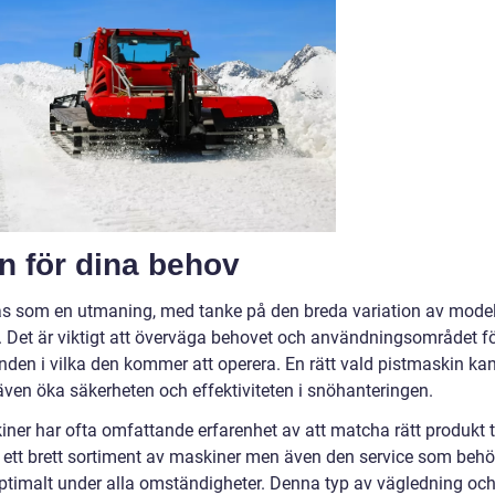
in för dina behov
tas som en utmaning, med tanke på den breda variation av model
a. Det är viktigt att överväga behovet och användningsområdet f
nden i vilka den kommer att operera. En rätt vald pistmaskin ka
 även öka säkerheten och effektiviteten i snöhanteringen.
ner har ofta omfattande erfarenhet av att matcha rätt produkt ti
 ett brett sortiment av maskiner men även den service som beh
r optimalt under alla omständigheter. Denna typ av vägledning oc