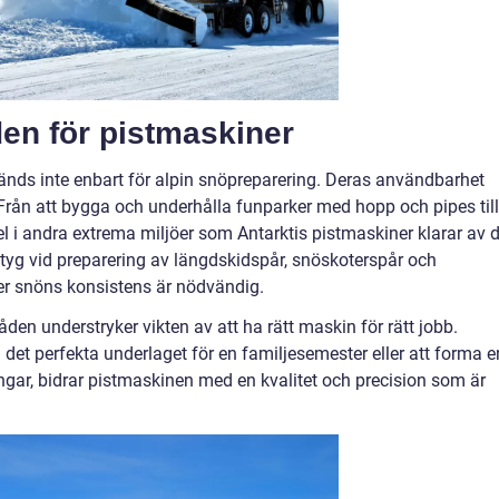
n för pistmaskiner
nds inte enbart för alpin snöpreparering. Deras användbarhet
 Från att bygga och underhålla funparker med hopp och pipes till
l i andra extrema miljöer som Antarktis pistmaskiner klarar av d
ktyg vid preparering av längdskidspår, snöskoterspår och
er snöns konsistens är nödvändig.
en understryker vikten av att ha rätt maskin för rätt jobb.
det perfekta underlaget för en familjesemester eller att forma e
ngar, bidrar pistmaskinen med en kvalitet och precision som är