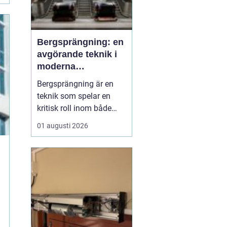
Bergsprängning: en
avgörande teknik i
moderna
byggprojekt
Bergsprängning är en
teknik som spelar en
kritisk roll inom både
byggnads- och
01 augusti 2026
infrastrukturutveckling.
Genom att använda
kontrollerade
explosioner kan
bergsmaterial brytas
ned, vilket möjliggör
byggnation där natu...