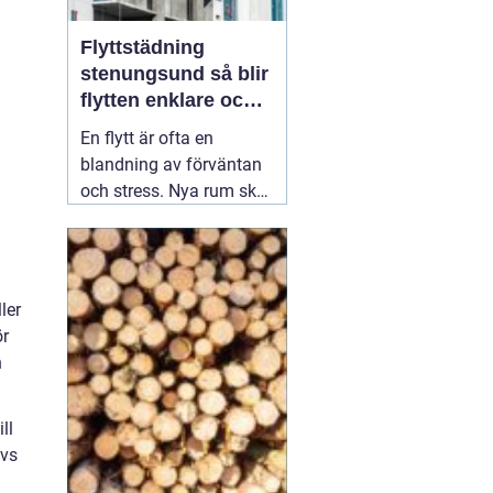
Flyttstädning
stenungsund så blir
flytten enklare och
mer trygg
En flytt är ofta en
blandning av förväntan
och stress. Nya rum ska
inredas, adress ska
ändras, avtal sägas upp
och tecknas. Mitt i allt
detta dyker en fråga upp:
ler
vem ska ta hand om
ör
städningen av den
n
gamla bostaden?
Många som söker
02
augusti 2026
ll
övs
h