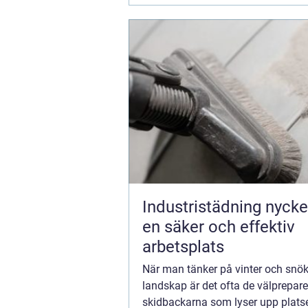
Industristädning nyckeln till
en säker och effektiv
arbetsplats
När man tänker på vinter och snö
landskap är det ofta de välprepar
skidbackarna som lyser upp plats