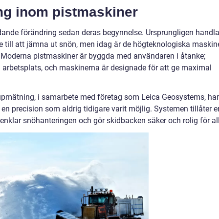
ng inom pistmaskiner
dande förändring sedan deras begynnelse. Ursprungligen handl
e till att jämna ut snön, men idag är de högteknologiska maskin
. Moderna pistmaskiner är byggda med användaren i åtanke;
 arbetsplats, och maskinerna är designade för att ge maximal
upmätning, i samarbete med företag som Leica Geosystems, har
en precision som aldrig tidigare varit möjlig. Systemen tillåter e
enklar snöhanteringen och gör skidbacken säker och rolig för al