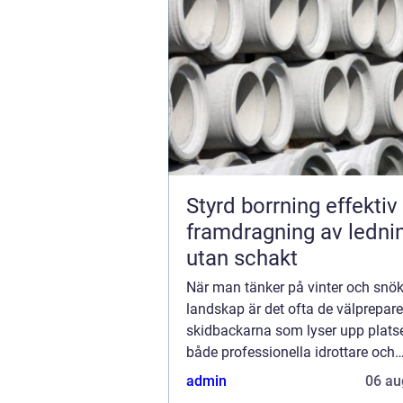
Styrd borrning effektiv
framdragning av ledni
utan schakt
När man tänker på vinter och snö
landskap är det ofta de välprepar
skidbackarna som lyser upp plats
både professionella idrottare och
fritidsentusiaster. Bakom denna p
admin
06 au
ligger of...