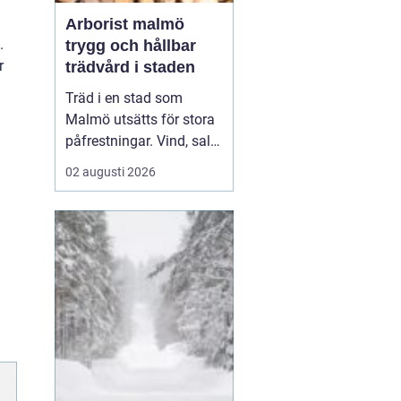
Arborist malmö
.
trygg och hållbar
r
trädvård i staden
Träd i en stad som
Malmö utsätts för stora
påfrestningar. Vind, salt,
torka, markarbeten och
02 augusti 2026
byggprojekt gör att
många träd behöver mer
omsorg än i en
skogsmiljö.
En Arborist
Malmö arb...