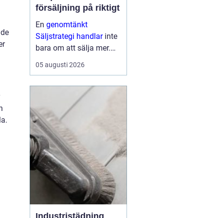
försäljning på riktigt
En
genomtänkt
ade
Säljstrategi handlar
inte
er
bara om att sälja mer.
Den handlar om att sälja
05 augusti 2026
rätt saker, till rätt kunder,
på rätt sätt med
lönsamhet och
långsiktiga relationer
n
som mål. När företag ...
la.
Industristädning