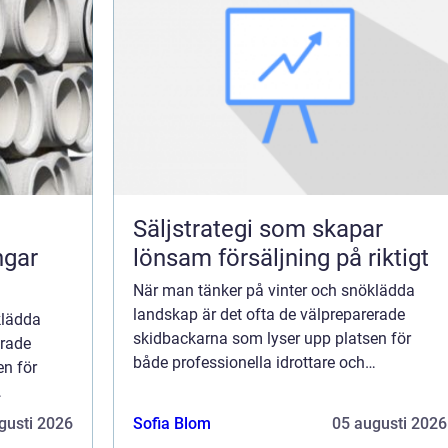
Säljstrategi som skapar
ngar
lönsam försäljning på riktigt
När man tänker på vinter och snöklädda
landskap är det ofta de välpreparerade
klädda
skidbackarna som lyser upp platsen för
erade
både professionella idrottare och
en för
fritidsentusiaster. Bakom denna perfektion
ligger of...
erfektion
gusti 2026
Sofia Blom
05 augusti 2026