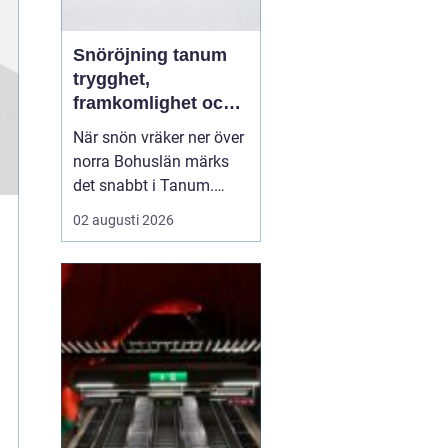
Snöröjning tanum
trygghet,
framkomlighet och
mindre stress i
När snön vräker ner över
vintern
norra Bohuslän märks
det snabbt i Tanum.
Vägarna blir smalare,
02 augusti 2026
parkeringar fylls igen
och uppfarter förvandlas
till tunga snövallar. För
privatpersoner,
bostadsrättsföreningar
och företag kan snön bli
en säkerhetsrisk och en
...