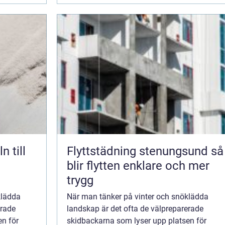
Flyttstädning stenungsund så
blir flytten enklare och mer
trygg
klädda
När man tänker på vinter och snöklädda
erade
landskap är det ofta de välpreparerade
en för
skidbackarna som lyser upp platsen för