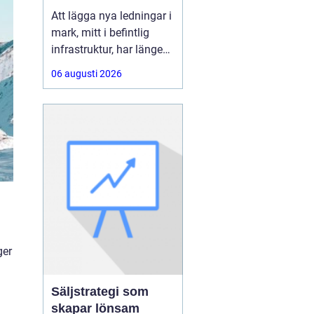
ledningar utan
Att lägga nya ledningar i
schakt
mark, mitt i befintlig
infrastruktur, har länge
varit förknippat med
06 augusti 2026
stora schakter,
avstängda vägar och
störningar för både trafik
och boende.
Med Styrd
Borrning går
ger
Säljstrategi som
skapar lönsam