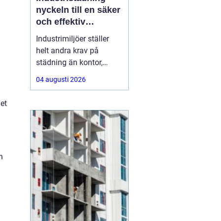
nyckeln till en säker
och effektiv
arbetsplats
Industrimiljöer ställer
helt andra krav på
städning än kontor,
butiker eller hem. Tunga
04 augusti 2026
maskiner,
produktionslinor,
et
kemikalier, damm och
spill gör att renhållning
blir en fråga om både
säkerhet, kvalitet och
n
ekonomi. Genomtänkt
och professionell