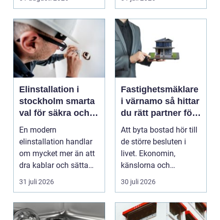
fastighet...
Elinstallation i
Fastighetsmäklare
stockholm smarta
i värnamo så hittar
val för säkra och
du rätt partner för
energieffektiva
din bostadsaffär
En modern
Att byta bostad hör till
fastigheter
elinstallation handlar
de större besluten i
om mycket mer än att
livet. Ekonomin,
dra kablar och sätta
känslorna och
upp uttag. I
vardagen vävs ihop i
31 juli 2026
30 juli 2026
Stockholms s...
en...