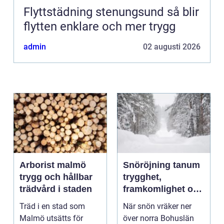
Flyttstädning stenungsund så blir
flytten enklare och mer trygg
admin
02 augusti 2026
Arborist malmö
Snöröjning tanum
trygg och hållbar
trygghet,
trädvård i staden
framkomlighet och
mindre stress i
Träd i en stad som
När snön vräker ner
vintern
Malmö utsätts för
över norra Bohuslän