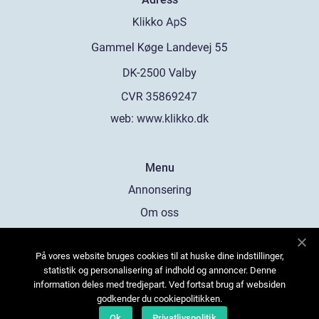
web:
www.klikko.dk
Menu
Annonsering
Om oss
Cookies
På vores website bruges cookies til at huske dine indstillinger,
Kontakta oss
statistik og personalisering af indhold og annoncer. Denne
Sitemap
information deles med tredjepart. Ved fortsat brug af websiden
godkender du cookiepolitikken.
Ok
Privatlivspolitik