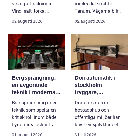
stora påfrestningar.
märks det snabbt i
Vind, salt, torka,
Tanum. Vägarna blir
markarbeten och
smalare, parkeringar ...
02 augusti 2026
02 augusti 2026
byggpro...
Bergsprängning:
Dörrautomatik i
en avgörande
stockholm
teknik i moderna
tryggare,
byggprojekt
smidigare och mer
Bergsprängning är en
Dörrautomatik i
tillgängliga entréer
teknik som spelar en
bostadshus och
kritisk roll inom både
offentliga miljöer har
byggnads- och infra...
blivit en självklar del
av en modern
01 augusti 2026
31 juli 2026