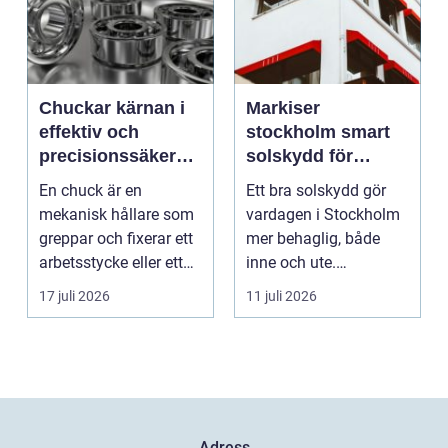
Chuckar kärnan i
Markiser
effektiv och
stockholm smart
precisionssäker
solskydd för
uppspänning
stadsliv och
En chuck är en
Ett bra solskydd gör
uteplatser
mekanisk hållare som
vardagen i Stockholm
greppar och fixerar ett
mer behaglig, både
arbetsstycke eller ett
inne och ute.
verktyg, oftast i...
Somrarna kan vara
17 juli 2026
11 juli 2026
varma, ...
Adress