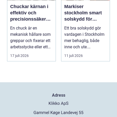
Chuckar kärnan i
Markiser
effektiv och
stockholm smart
precisionssäker
solskydd för
uppspänning
stadsliv och
En chuck är en
Ett bra solskydd gör
uteplatser
mekanisk hållare som
vardagen i Stockholm
greppar och fixerar ett
mer behaglig, både
arbetsstycke eller ett
inne och ute.
verktyg, oftast i...
Somrarna kan vara
17 juli 2026
11 juli 2026
varma, ...
Adress