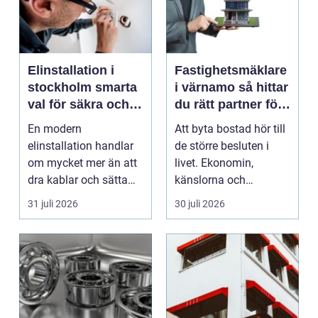
Elinstallation i
Fastighetsmäklare
stockholm smarta
i värnamo så hittar
val för säkra och
du rätt partner för
energieffektiva
din bostadsaffär
En modern
Att byta bostad hör till
fastigheter
elinstallation handlar
de större besluten i
om mycket mer än att
livet. Ekonomin,
dra kablar och sätta
känslorna och
upp uttag. I
vardagen vävs ihop i
31 juli 2026
30 juli 2026
Stockholms s...
en...