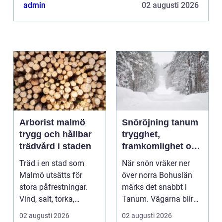
oförutsedda utgifter ...
admin
02 augusti 2026
Arborist malmö
Snöröjning tanum
trygg och hållbar
trygghet,
trädvård i staden
framkomlighet och
mindre stress i
Träd i en stad som
När snön vräker ner
vintern
Malmö utsätts för
över norra Bohuslän
stora påfrestningar.
märks det snabbt i
Vind, salt, torka,
Tanum. Vägarna blir
markarbeten och
smalare, parkeringar ...
02 augusti 2026
02 augusti 2026