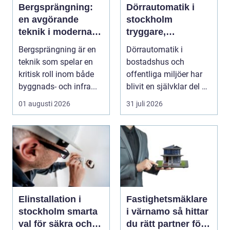
Bergsprängning:
Dörrautomatik i
en avgörande
stockholm
teknik i moderna
tryggare,
byggprojekt
smidigare och mer
Bergsprängning är en
Dörrautomatik i
tillgängliga entréer
teknik som spelar en
bostadshus och
kritisk roll inom både
offentliga miljöer har
byggnads- och infra...
blivit en självklar del av
en modern fastighet...
01 augusti 2026
31 juli 2026
Elinstallation i
Fastighetsmäklare
stockholm smarta
i värnamo så hittar
val för säkra och
du rätt partner för