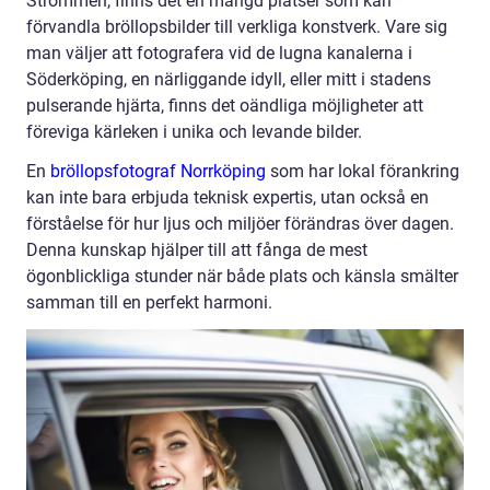
Strömmen, finns det en mängd platser som kan
förvandla bröllopsbilder till verkliga konstverk. Vare sig
man väljer att fotografera vid de lugna kanalerna i
Söderköping, en närliggande idyll, eller mitt i stadens
pulserande hjärta, finns det oändliga möjligheter att
föreviga kärleken i unika och levande bilder.
En
bröllopsfotograf Norrköping
som har lokal förankring
kan inte bara erbjuda teknisk expertis, utan också en
förståelse för hur ljus och miljöer förändras över dagen.
Denna kunskap hjälper till att fånga de mest
ögonblickliga stunder när både plats och känsla smälter
samman till en perfekt harmoni.