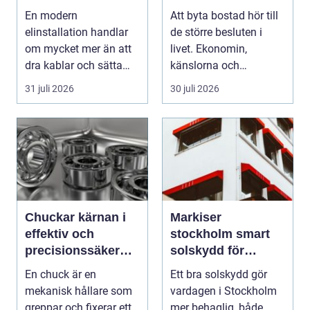
energieffektiva
din bostadsaffär
En modern
Att byta bostad hör till
fastigheter
elinstallation handlar
de större besluten i
om mycket mer än att
livet. Ekonomin,
dra kablar och sätta
känslorna och
upp uttag. I
vardagen vävs ihop i
31 juli 2026
30 juli 2026
Stockholms s...
en...
Chuckar kärnan i
Markiser
effektiv och
stockholm smart
precisionssäker
solskydd för
uppspänning
stadsliv och
En chuck är en
Ett bra solskydd gör
uteplatser
mekanisk hållare som
vardagen i Stockholm
greppar och fixerar ett
mer behaglig, både