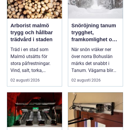
Arborist malmö
Snöröjning tanum
trygg och hållbar
trygghet,
trädvård i staden
framkomlighet och
mindre stress i
Träd i en stad som
När snön vräker ner
vintern
Malmö utsätts för
över norra Bohuslän
stora påfrestningar.
märks det snabbt i
Vind, salt, torka,
Tanum. Vägarna blir
markarbeten och
smalare, parkeringar ...
02 augusti 2026
02 augusti 2026
byggpro...