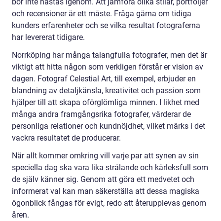
bör inte hastas igenom. Att jämföra olika stilar, portföljer
och recensioner är ett måste. Fråga gärna om tidiga
kunders erfarenheter och se vilka resultat fotograferna
har levererat tidigare.
Norrköping har många talangfulla fotografer, men det är
viktigt att hitta någon som verkligen förstår er vision av
dagen. Fotograf Celestial Art, till exempel, erbjuder en
blandning av detaljkänsla, kreativitet och passion som
hjälper till att skapa oförglömliga minnen. I likhet med
många andra framgångsrika fotografer, värderar de
personliga relationer och kundnöjdhet, vilket märks i det
vackra resultatet de producerar.
När allt kommer omkring vill varje par att synen av sin
speciella dag ska vara lika strålande och kärleksfull som
de själv känner sig. Genom att göra ett medvetet och
informerat val kan man säkerställa att dessa magiska
ögonblick fångas för evigt, redo att återupplevas genom
åren.